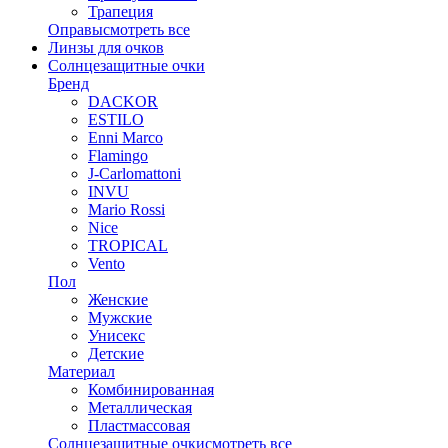
Трапеция
Оправы
смотреть все
Линзы для очков
Солнцезащитные очки
Бренд
DACKOR
ESTILO
Enni Marco
Flamingo
J-Carlomattoni
INVU
Mario Rossi
Nice
TROPICAL
Vento
Пол
Женские
Мужские
Унисекс
Детские
Материал
Комбинированная
Металлическая
Пластмассовая
Солнцезащитные очки
смотреть все