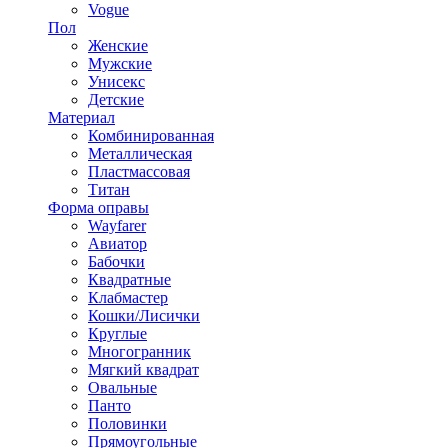
Vogue
Пол
Женские
Мужские
Унисекс
Детские
Материал
Комбинированная
Металлическая
Пластмассовая
Титан
Форма оправы
Wayfarer
Авиатор
Бабочки
Квадратные
Клабмастер
Кошки/Лисички
Круглые
Многогранник
Мягкий квадрат
Овальные
Панто
Половинки
Прямоугольные