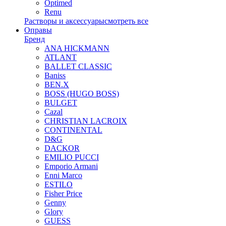
Optimed
Renu
Растворы и аксессуары
смотреть все
Оправы
Бренд
ANA HICKMANN
ATLANT
BALLET CLASSIC
Baniss
BEN.X
BOSS (HUGO BOSS)
BULGET
Cazal
CHRISTIAN LACROIX
CONTINENTAL
D&G
DACKOR
EMILIO PUCCI
Emporio Armani
Enni Marco
ESTILO
Fisher Price
Genny
Glory
GUESS