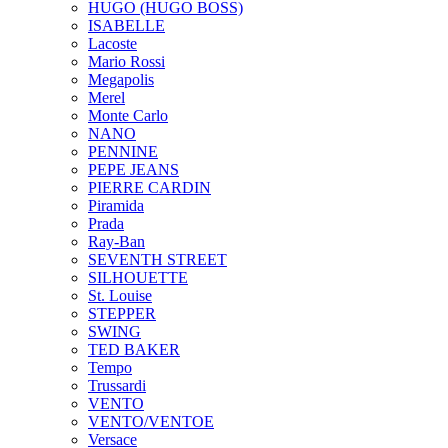
HUGO (HUGO BOSS)
ISABELLE
Lacoste
Mario Rossi
Megapolis
Merel
Monte Carlo
NANO
PENNINE
PEPE JEANS
PIERRE CARDIN
Piramida
Prada
Ray-Ban
SEVENTH STREET
SILHOUETTE
St. Louise
STEPPER
SWING
TED BAKER
Tempo
Trussardi
VENTO
VENTO/VENTOE
Versace