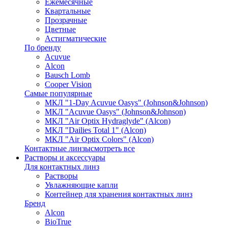
Ежемесячные
Квартальные
Прозрачные
Цветные
Астигматические
По бренду
Acuvue
Alcon
Bausch Lomb
Cooper Vision
Самые популярные
МКЛ "1-Day Acuvue Oasys" (Johnson&Johnson)
МКЛ "Acuvue Oasys" (Johnson&Johnson)
МКЛ "Air Optix Hydraglyde" (Alcon)
МКЛ "Dailies Total 1" (Alcon)
МКЛ "Air Optix Colors" (Alcon)
Контактные линзы
смотреть все
Растворы и аксессуары
Для контактных линз
Растворы
Увлажняющие капли
Контейнер для хранения контактных линз
Бренд
Alcon
BioTrue