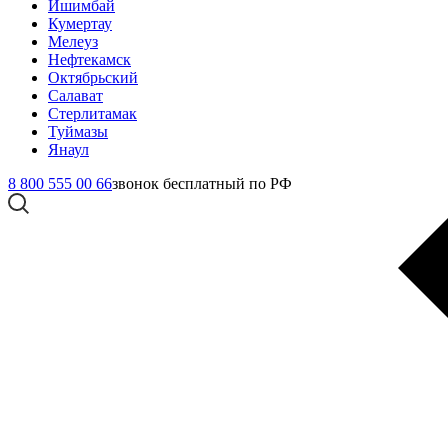
Ишимбай
Кумертау
Мелеуз
Нефтекамск
Октябрьский
Салават
Стерлитамак
Туймазы
Янаул
8 800 555 00 66
звонок бесплатный по РФ