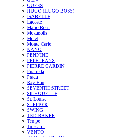
GUESS
HUGO (HUGO BOSS)
ISABELLE
Lacoste
Mario Rossi
Megapolis
Merel
Monte Carlo
NANO
PENNINE
PEPE JEANS
PIERRE CARDIN
Piramida
Prada
Ray-Ban
SEVENTH STREET
SILHOUETTE
St. Louise
STEPPER
SWING
TED BAKER
Tempo
Trussardi
VENTO