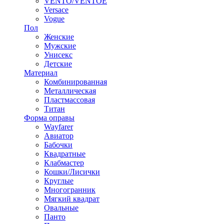
VENTO/VENTOE
Versace
Vogue
Пол
Женские
Мужские
Унисекс
Детские
Материал
Комбинированная
Металлическая
Пластмассовая
Титан
Форма оправы
Wayfarer
Авиатор
Бабочки
Квадратные
Клабмастер
Кошки/Лисички
Круглые
Многогранник
Мягкий квадрат
Овальные
Панто