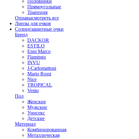
Половинки
Прямоугольные
Трапеция
Оправы
смотреть все
Линзы для очков
Солнцезащитные очки
Бренд
DACKOR
ESTILO
Enni Marco
Flamingo
INVU
J-Carlomattoni
Mario Rossi
Nice
TROPICAL
Vento
Пол
Женские
Мужские
Унисекс
Детские
Материал
Комбинированная
Металлическая