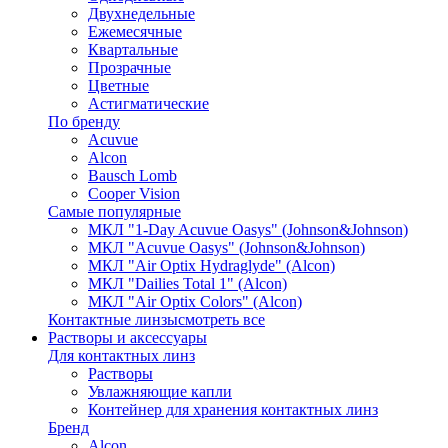
Двухнедельные
Ежемесячные
Квартальные
Прозрачные
Цветные
Астигматические
По бренду
Acuvue
Alcon
Bausch Lomb
Cooper Vision
Самые популярные
МКЛ "1-Day Acuvue Oasys" (Johnson&Johnson)
МКЛ "Acuvue Oasys" (Johnson&Johnson)
МКЛ "Air Optix Hydraglyde" (Alcon)
МКЛ "Dailies Total 1" (Alcon)
МКЛ "Air Optix Colors" (Alcon)
Контактные линзы
смотреть все
Растворы и аксессуары
Для контактных линз
Растворы
Увлажняющие капли
Контейнер для хранения контактных линз
Бренд
Alcon