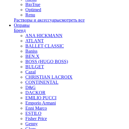
BioTrue
Optimed
Renu
Растворы и аксессуары
смотреть все
Оправы
Бренд
ANA HICKMANN
ATLANT
BALLET CLASSIC
Baniss
BEN.X
BOSS (HUGO BOSS)
BULGET
Cazal
CHRISTIAN LACROIX
CONTINENTAL
D&G
DACKOR
EMILIO PUCCI
Emporio Armani
Enni Marco
ESTILO
Fisher Price
Genny
Glory