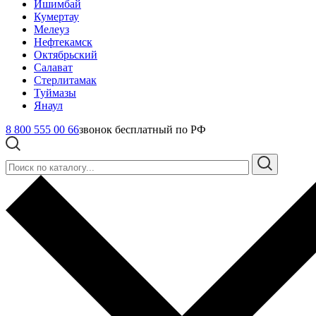
Ишимбай
Кумертау
Мелеуз
Нефтекамск
Октябрьский
Салават
Стерлитамак
Туймазы
Янаул
8 800 555 00 66
звонок бесплатный по РФ