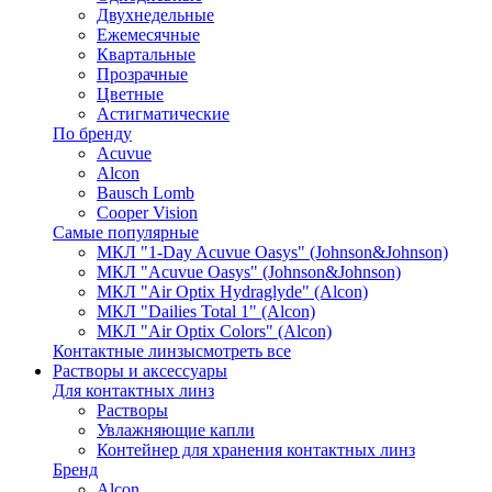
Двухнедельные
Ежемесячные
Квартальные
Прозрачные
Цветные
Астигматические
По бренду
Acuvue
Alcon
Bausch Lomb
Cooper Vision
Самые популярные
МКЛ "1-Day Acuvue Oasys" (Johnson&Johnson)
МКЛ "Acuvue Oasys" (Johnson&Johnson)
МКЛ "Air Optix Hydraglyde" (Alcon)
МКЛ "Dailies Total 1" (Alcon)
МКЛ "Air Optix Colors" (Alcon)
Контактные линзы
смотреть все
Растворы и аксессуары
Для контактных линз
Растворы
Увлажняющие капли
Контейнер для хранения контактных линз
Бренд
Alcon