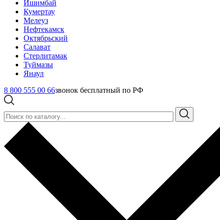
Ишимбай
Кумертау
Мелеуз
Нефтекамск
Октябрьский
Салават
Стерлитамак
Туймазы
Янаул
8 800 555 00 66
звонок бесплатный по РФ