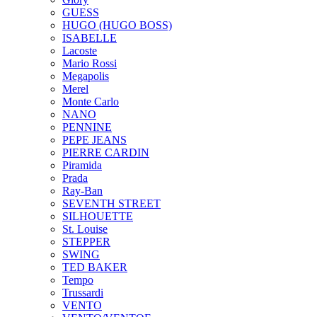
GUESS
HUGO (HUGO BOSS)
ISABELLE
Lacoste
Mario Rossi
Megapolis
Merel
Monte Carlo
NANO
PENNINE
PEPE JEANS
PIERRE CARDIN
Piramida
Prada
Ray-Ban
SEVENTH STREET
SILHOUETTE
St. Louise
STEPPER
SWING
TED BAKER
Tempo
Trussardi
VENTO