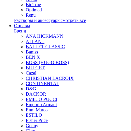
BioTrue
Optimed
Renu
Растворы и аксессуары
смотреть все
Оправы
Бренд
ANA HICKMANN
ATLANT
BALLET CLASSIC
Baniss
BEN.X
BOSS (HUGO BOSS)
BULGET
Cazal
CHRISTIAN LACROIX
CONTINENTAL
D&G
DACKOR
EMILIO PUCCI
Emporio Armani
Enni Marco
ESTILO
Fisher Price
Genny
Glory