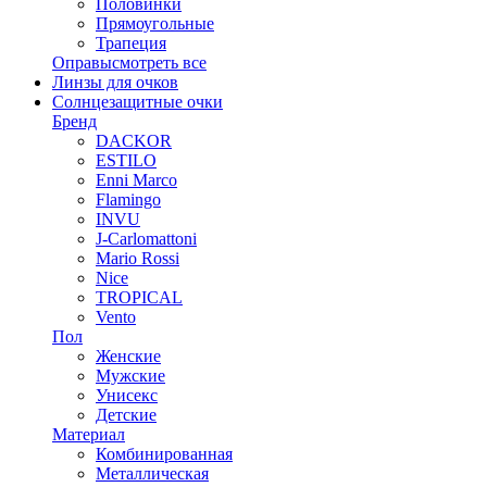
Половинки
Прямоугольные
Трапеция
Оправы
смотреть все
Линзы для очков
Солнцезащитные очки
Бренд
DACKOR
ESTILO
Enni Marco
Flamingo
INVU
J-Carlomattoni
Mario Rossi
Nice
TROPICAL
Vento
Пол
Женские
Мужские
Унисекс
Детские
Материал
Комбинированная
Металлическая