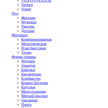
VENTO/VENTOE
Versace
Vogue
Пол
Женские
Мужские
Унисекс
Детские
Материал
Комбинированная
Металлическая
Пластмассовая
Титан
Форма оправы
Wayfarer
Авиатор
Бабочки
Квадратные
Клабмастер
Кошки/Лисички
Круглые
Многогранник
Мягкий квадрат
Овальные
Панто