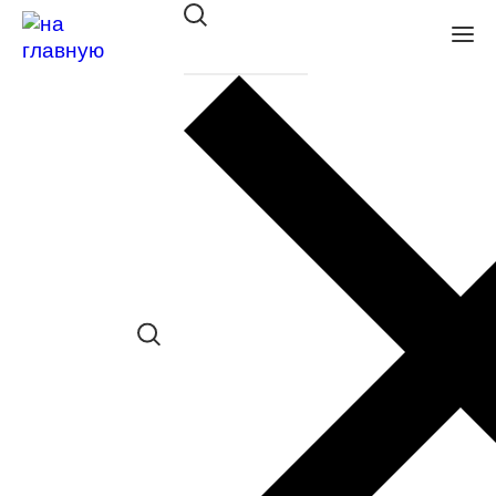
Оправа Bulget мет. 1720M C2
в наличии (До 5 шт.) *наличие товара в
конкретном салоне необходимо
уточнять отдельно
Сравнить товар
Поделиться в соц. сетях:
Заказать примерку