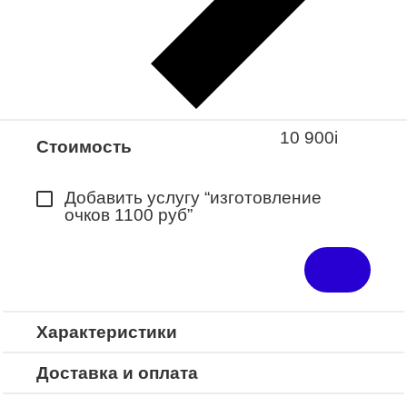
Закажите понравившуюся модель
в ближайший салон “Оптик-Экспресс”.
*Доступно для Республики
Башкортостан
10 900
i
Стоимость
Добавить услугу “изготовление
очков 1100 руб”
Характеристики
Доставка и оплата