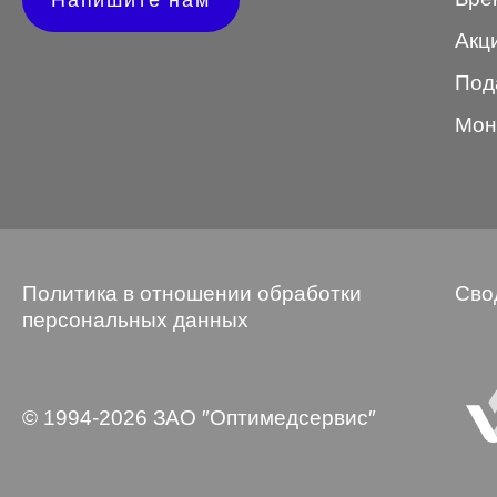
Напишите нам
Wayfarer
Акц
Авиатор
Под
Бабочки
Мон
Квадратные
Клабмастер
Кошки/Лисички
Политика в отношении обработки
Сво
Круглые
персональных данных
Многогранник
Мягкий квадрат
© 1994-2026 ЗАО ″Оптимедсервис″
Овальные
Панто