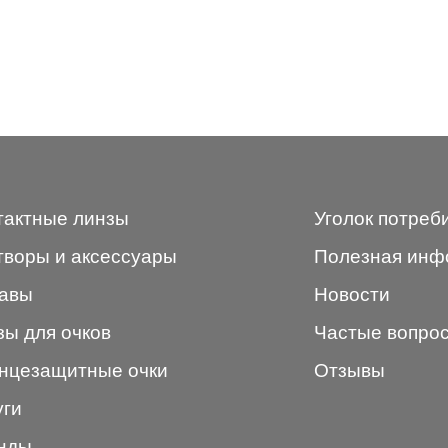
тактные линзы
Уголок потреб
творы и аксессуары
Полезная инф
авы
Новости
зы для очков
Частые вопро
нцезащитные очки
Отзывы
уги
нды