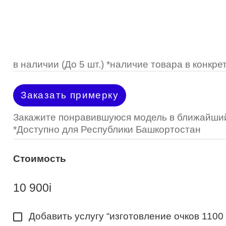
Optimed
Пластмассовая
Пластмассовая
(Johnson&Johnson)
Renu
Титан
 стопперы
Футляры для очков
МКЛ "Air Optix Hydraglyde"
(Alcon)
МКЛ "Dailies Total 1" (Alcon)
в наличии (До 5 шт.) *наличие товара в конк
МКЛ "Air Optix Colors" (Alcon)
Заказать примерку
Закажите понравившуюся модель в ближайший
*Доступно для Республики Башкортостан
Стоимость
10 900
i
Добавить услугу “изготовление очков 1100