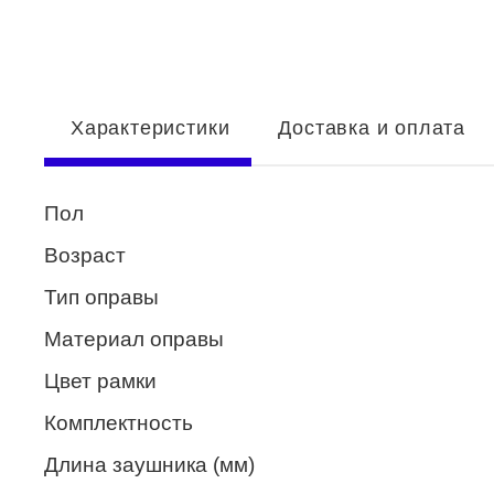
Enni Marco
ESTILO
Fisher Price
Характеристики
Доставка и оплата
Genny
Glory
Пол
GUESS
Возраст
HUGO (HUGO BOSS)
Тип оправы
ISABELLE
Материал оправы
Lacoste
Цвет рамки
Mario Rossi
Комплектность
Megapolis
Длина заушника (мм)