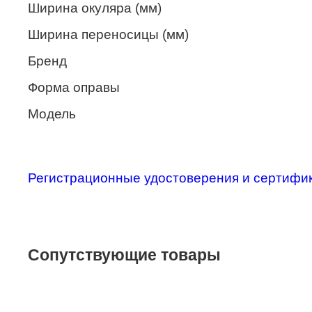
Ширина окуляра (мм)
Merel
Ширина переносицы (мм)
Monte Carlo
Бренд
NANO
Форма оправы
PENNINE
Модель
PEPE JEANS
PIERRE CARDIN
Piramida
Регистрационные удостоверения и сертифи
Prada
Ray-Ban
SEVENTH STREET
Сопутствующие товары
SILHOUETTE
St. Louise