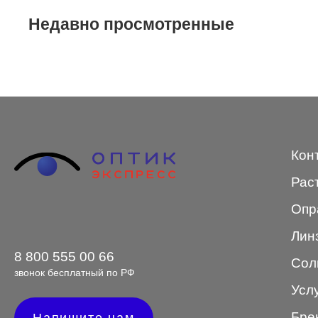
Недавно просмотренные
STEPPER
SWING
TED BAKER
Tempo
Trussardi
Кон
VENTO
Рас
VENTO/VENTOE
Опр
Versace
Лин
Vogue
8 800 555 00 66
Сол
звонок бесплатный по РФ
Усл
Форма оправы
Бре