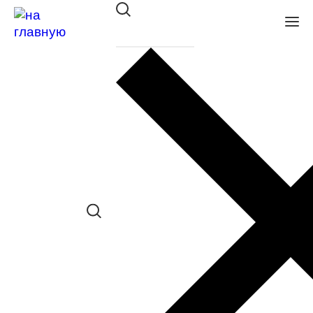
Оправа Bulget мет. 1827M 09B
в наличии (До 5 шт.) *наличие товара в
конкретном салоне необходимо
уточнять отдельно
Сравнить товар
Поделиться в соц. сетях:
Заказать примерку