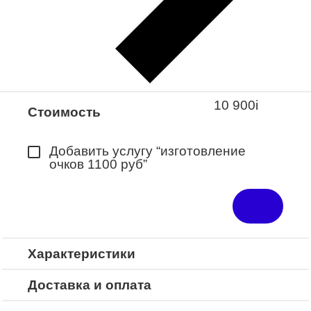
Закажите понравившуюся модель
в ближайший салон “Оптик-Экспресс”.
*Доступно для Республики
Башкортостан
10 900
i
Стоимость
Добавить услугу “изготовление
очков 1100 руб”
Характеристики
Доставка и оплата