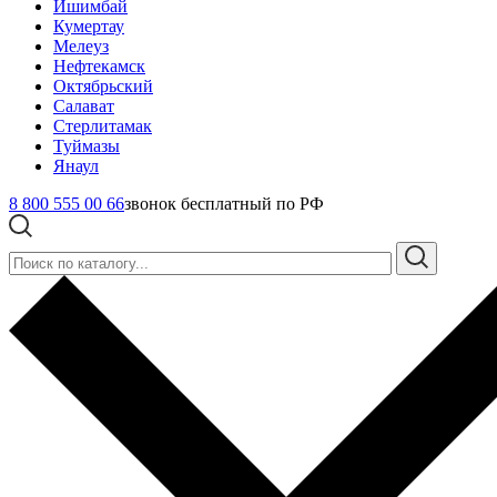
Ишимбай
Кумертау
Мелеуз
Нефтекамск
Октябрьский
Салават
Стерлитамак
Туймазы
Янаул
8 800 555 00 66
звонок бесплатный по РФ