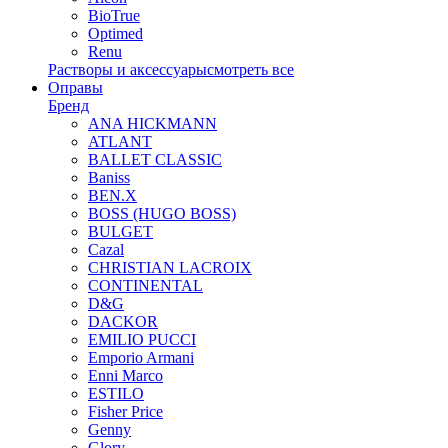
BioTrue
Optimed
Renu
Растворы и аксессуары
смотреть все
Оправы
Бренд
ANA HICKMANN
ATLANT
BALLET CLASSIC
Baniss
BEN.X
BOSS (HUGO BOSS)
BULGET
Cazal
CHRISTIAN LACROIX
CONTINENTAL
D&G
DACKOR
EMILIO PUCCI
Emporio Armani
Enni Marco
ESTILO
Fisher Price
Genny
Glory