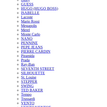
GUESS
HUGO (HUGO BOSS)
ISABELLE
Lacoste
Mario Rossi
Megapolis
Merel
Monte Carlo
NANO
PENNINE
PEPE JEANS
PIERRE CARDIN
Piramida
Prada
Ray-Ban
SEVENTH STREET
SILHOUETTE
St. Louise
STEPPER
SWING
TED BAKER
Tempo
Trussardi
VENTO