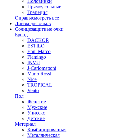
Половинки
Прямоугольные
Трапеция
Оправы
смотреть все
Линзы для очков
Солнцезащитные очки
Бренд
DACKOR
ESTILO
Enni Marco
Flamingo
INVU
J-Carlomattoni
Mario Rossi
Nice
TROPICAL
Vento
Пол
Женские
Мужские
Унисекс
Детские
Материал
Комбинированная
Металлическая