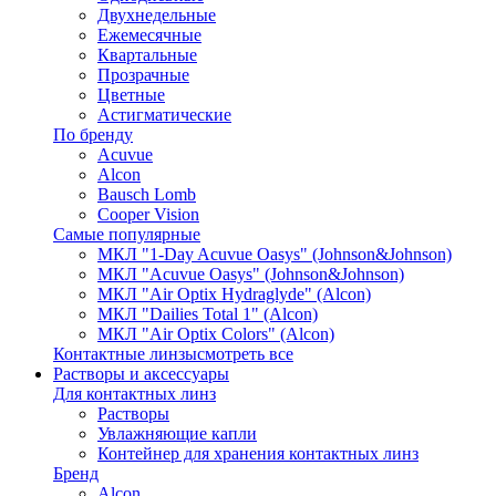
Двухнедельные
Ежемесячные
Квартальные
Прозрачные
Цветные
Астигматические
По бренду
Acuvue
Alcon
Bausch Lomb
Cooper Vision
Самые популярные
МКЛ "1-Day Acuvue Oasys" (Johnson&Johnson)
МКЛ "Acuvue Oasys" (Johnson&Johnson)
МКЛ "Air Optix Hydraglyde" (Alcon)
МКЛ "Dailies Total 1" (Alcon)
МКЛ "Air Optix Colors" (Alcon)
Контактные линзы
смотреть все
Растворы и аксессуары
Для контактных линз
Растворы
Увлажняющие капли
Контейнер для хранения контактных линз
Бренд
Alcon