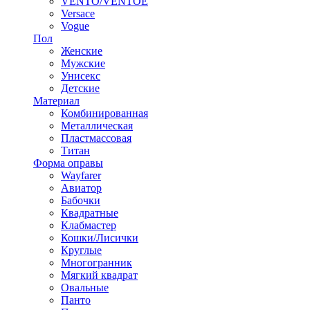
VENTO/VENTOE
Versace
Vogue
Пол
Женские
Мужские
Унисекс
Детские
Материал
Комбинированная
Металлическая
Пластмассовая
Титан
Форма оправы
Wayfarer
Авиатор
Бабочки
Квадратные
Клабмастер
Кошки/Лисички
Круглые
Многогранник
Мягкий квадрат
Овальные
Панто