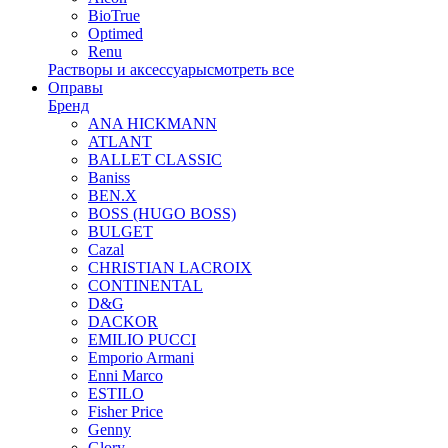
BioTrue
Optimed
Renu
Растворы и аксессуары
смотреть все
Оправы
Бренд
ANA HICKMANN
ATLANT
BALLET CLASSIC
Baniss
BEN.X
BOSS (HUGO BOSS)
BULGET
Cazal
CHRISTIAN LACROIX
CONTINENTAL
D&G
DACKOR
EMILIO PUCCI
Emporio Armani
Enni Marco
ESTILO
Fisher Price
Genny
Glory