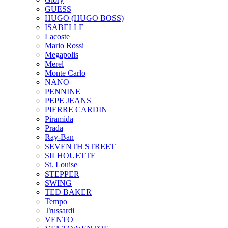
GUESS
HUGO (HUGO BOSS)
ISABELLE
Lacoste
Mario Rossi
Megapolis
Merel
Monte Carlo
NANO
PENNINE
PEPE JEANS
PIERRE CARDIN
Piramida
Prada
Ray-Ban
SEVENTH STREET
SILHOUETTE
St. Louise
STEPPER
SWING
TED BAKER
Tempo
Trussardi
VENTO