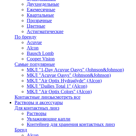
Двухнедельные
Ежемесячные
Квартальные
Прозрачные
Цветные
Астигматические
По бренду
Acuvue
Alcon
Bausch Lomb
Cooper Vision
Самые популярные
МКЛ "1-Day Acuvue Oasys" (Johnson&Johnson)
МКЛ "Acuvue Oasys" (Johnson&Johnson)
МКЛ "Air Optix Hydraglyde" (Alcon)
МКЛ "Dailies Total 1" (Alcon)
МКЛ "Air Optix Colors" (Alcon)
Контактные линзы
смотреть все
Растворы и аксессуары
Для контактных линз
Растворы
Увлажняющие капли
Контейнер для хранения контактных линз
Бренд
Alcon