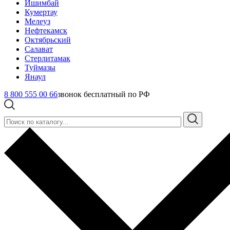
Ишимбай
Кумертау
Мелеуз
Нефтекамск
Октябрьский
Салават
Стерлитамак
Туймазы
Янаул
8 800 555 00 66
звонок бесплатный по РФ