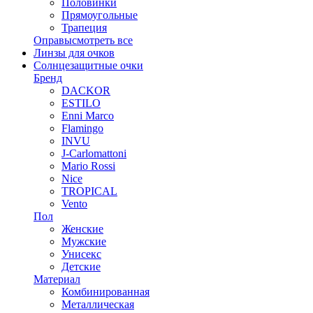
Половинки
Прямоугольные
Трапеция
Оправы
смотреть все
Линзы для очков
Солнцезащитные очки
Бренд
DACKOR
ESTILO
Enni Marco
Flamingo
INVU
J-Carlomattoni
Mario Rossi
Nice
TROPICAL
Vento
Пол
Женские
Мужские
Унисекс
Детские
Материал
Комбинированная
Металлическая