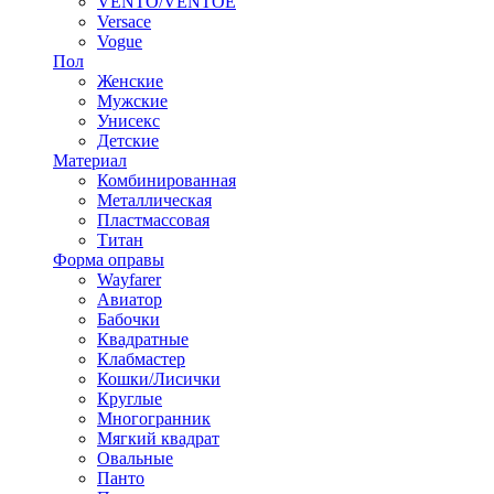
VENTO/VENTOE
Versace
Vogue
Пол
Женские
Мужские
Унисекс
Детские
Материал
Комбинированная
Металлическая
Пластмассовая
Титан
Форма оправы
Wayfarer
Авиатор
Бабочки
Квадратные
Клабмастер
Кошки/Лисички
Круглые
Многогранник
Мягкий квадрат
Овальные
Панто