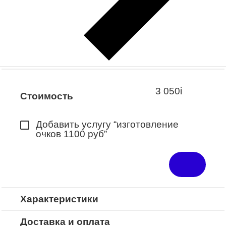
Заказать примерку
Закажите понравившуюся модель
в ближайший салон “Оптик-Экспресс”.
*Доступно для Республики
Башкортостан
3 050
i
Стоимость
Добавить услугу “изготовление
очков 1100 руб”
Характеристики
Доставка и оплата