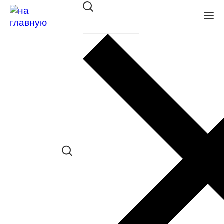
Оправа CONTINENTAL P11113
С1
в наличии (Больше 5 шт.) *наличие
товара в конкретном салоне
необходимо уточнять отдельно
Сравнить товар
Поделиться в соц. сетях: