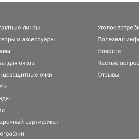
тактные линзы
Уголок потреб
творы и аксессуары
Полезная инф
авы
Новости
зы для очков
Частые вопро
нцезащитные очки
Отзывы
уги
нды
ии
арочный сертификат
ографии