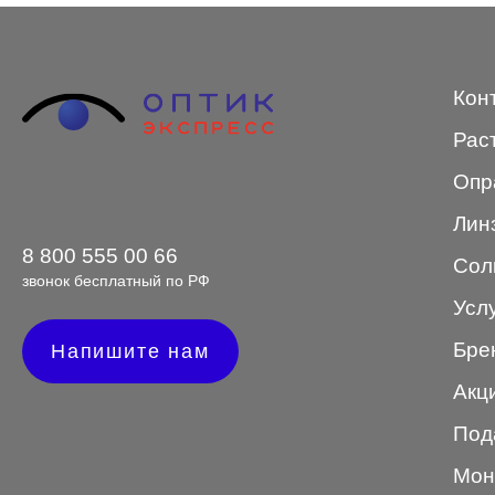
STEPPER
SWING
Кон
TED BAKER
Рас
Tempo
Опр
Trussardi
Лин
VENTO
8 800 555 00 66
Сол
звонок бесплатный по РФ
VENTO/VENTOE
Усл
Versace
Бре
Напишите нам
Vogue
Акц
Под
Мон
Форма оправы