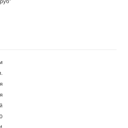
 руб”
м
.
я
я
й
0
4