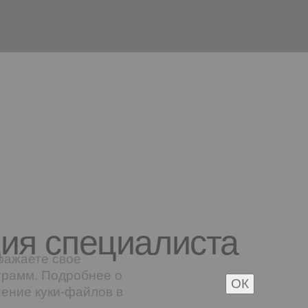
ция специалиста
ражаете свое
грамм. Подробнее о
ОК
нение куки-файлов в