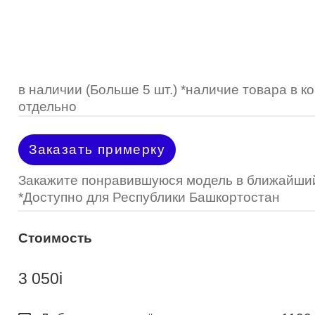
Optimed
Пластмассовая
Пластмассовая
(Johnson&Johnson)
Renu
Титан
 стопперы
Футляры для очков
МКЛ "Air Optix Hydraglyde"
(Alcon)
МКЛ "Dailies Total 1" (Alcon)
в наличии (Больше 5 шт.) *наличие товара в 
отдельно
МКЛ "Air Optix Colors" (Alcon)
Заказать примерку
Закажите понравившуюся модель в ближайший
*Доступно для Республики Башкортостан
Стоимость
3 050
i