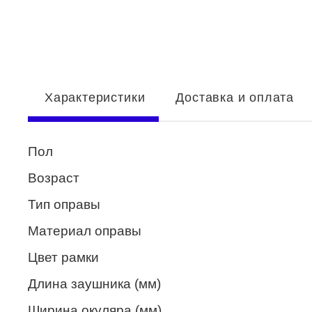
Enni Marco
ESTILO
Fisher Price
Характеристики
Доставка и оплата
Genny
Glory
Пол
GUESS
Возраст
HUGO (HUGO BOSS)
Тип оправы
ISABELLE
Материал оправы
Lacoste
Цвет рамки
Mario Rossi
Длина заушника (мм)
Megapolis
Ширина окуляра (мм)