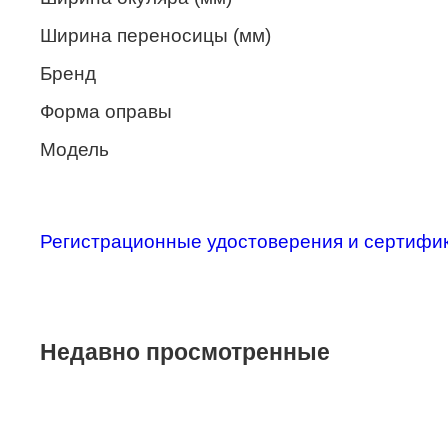
Merel
Ширина переносицы (мм)
Monte Carlo
Бренд
NANO
Форма оправы
PENNINE
Модель
PEPE JEANS
PIERRE CARDIN
Регистрационные удостоверения и сертифи
Piramida
Prada
Ray-Ban
Недавно просмотренные
SEVENTH STREET
SILHOUETTE
St. Louise