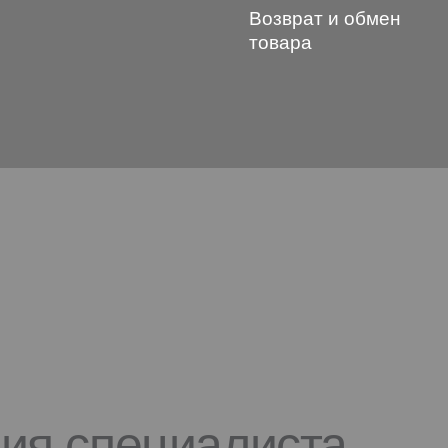
Возврат и обмен
товара
ция специалиста