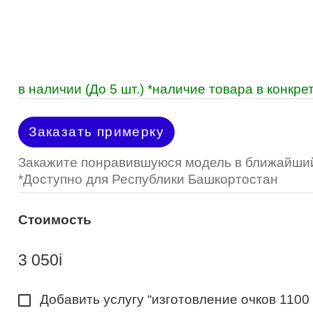
Optimed
Пластмассовая
Пластмассовая
(Johnson&Johnson)
Renu
Титан
 стопперы
Футляры для очков
МКЛ "Air Optix Hydraglyde"
(Alcon)
МКЛ "Dailies Total 1" (Alcon)
в наличии (До 5 шт.) *наличие товара в конк
МКЛ "Air Optix Colors" (Alcon)
Заказать примерку
Закажите понравившуюся модель в ближайший
*Доступно для Республики Башкортостан
Стоимость
3 050
i
Добавить услугу “изготовление очков 1100