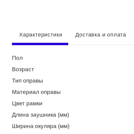
Enni Marco
ESTILO
Fisher Price
Характеристики
Доставка и оплата
Genny
Glory
Пол
GUESS
Возраст
HUGO (HUGO BOSS)
Тип оправы
ISABELLE
Материал оправы
Lacoste
Цвет рамки
Mario Rossi
Длина заушника (мм)
Megapolis
Ширина окуляра (мм)