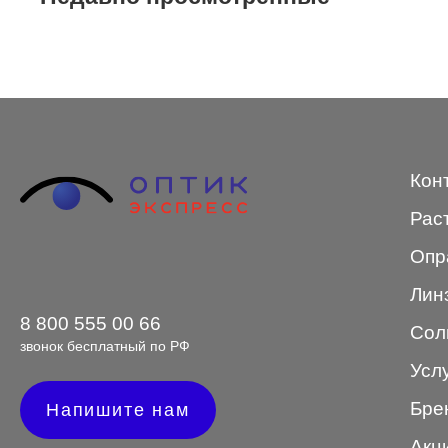
STEPPER
SWING
TED BAKER
Tempo
Кон
Trussardi
Рас
VENTO
Опр
VENTO/VENTOE
Лин
Versace
8 800 555 00 66
Сол
Vogue
звонок бесплатный по РФ
Усл
Бре
Напишите нам
Форма оправы
Акц