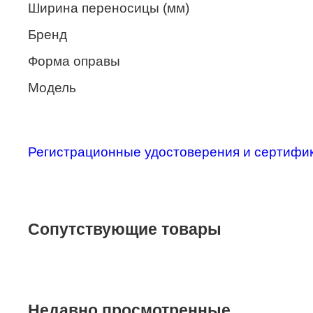
Ширина переносицы (мм)
Merel
Бренд
Monte Carlo
Форма оправы
NANO
Модель
PENNINE
PEPE JEANS
PIERRE CARDIN
Регистрационные удостоверения и сертифи
Piramida
Prada
Ray-Ban
Сопутствующие товары
SEVENTH STREET
SILHOUETTE
St. Louise
Недавно просмотренные