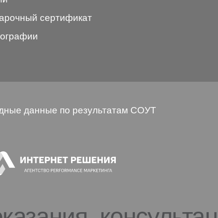
арочный сертификат
ографии
дные данные по результатам СОУТ
казания. консульта