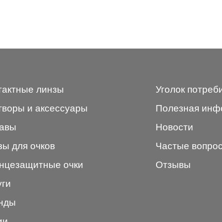
тактные линзы
Уголок потреб
творы и аксессуары
Полезная инф
авы
Новости
зы для очков
Частые вопро
нцезащитные очки
Отзывы
уги
нды
ии