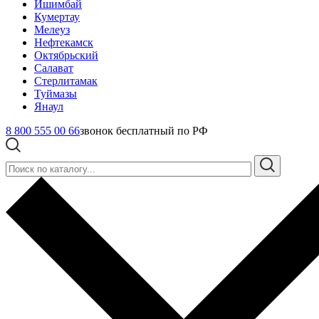
Ишимбай
Кумертау
Мелеуз
Нефтекамск
Октябрьский
Салават
Стерлитамак
Туймазы
Янаул
8 800 555 00 66
звонок бесплатный по РФ