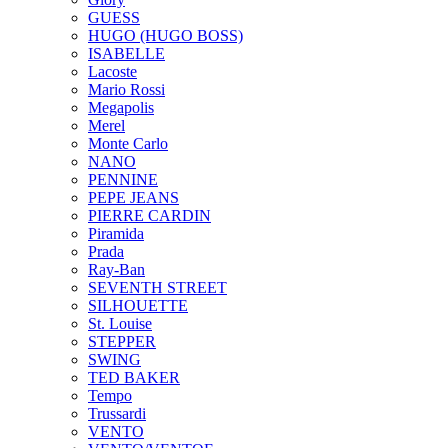
GUESS
HUGO (HUGO BOSS)
ISABELLE
Lacoste
Mario Rossi
Megapolis
Merel
Monte Carlo
NANO
PENNINE
PEPE JEANS
PIERRE CARDIN
Piramida
Prada
Ray-Ban
SEVENTH STREET
SILHOUETTE
St. Louise
STEPPER
SWING
TED BAKER
Tempo
Trussardi
VENTO