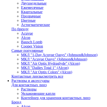
Двухнедельные
Ежемесячные
Квартальные
Прозрачные
Цветные
Астигматические
По бренду
Acuvue
Alcon
Bausch Lomb
Cooper Vision
Самые популярные
МКЛ "1-Day Acuvue Oasys" (Johnson&Johnson)
МКЛ "Acuvue Oasys" (Johnson&Johnson)
МКЛ "Air Optix Hydraglyde" (Alcon)
МКЛ "Dailies Total 1" (Alcon)
МКЛ "Air Optix Colors" (Alcon)
Контактные линзы
смотреть все
Растворы и аксессуары
Для контактных линз
Растворы
Увлажняющие капли
Контейнер для хранения контактных линз
Бренд
Alcon