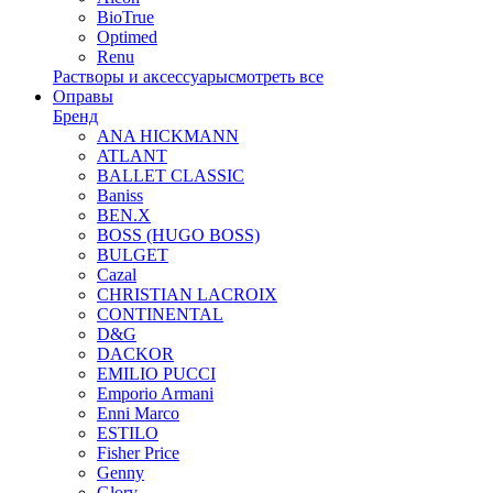
BioTrue
Optimed
Renu
Растворы и аксессуары
смотреть все
Оправы
Бренд
ANA HICKMANN
ATLANT
BALLET CLASSIC
Baniss
BEN.X
BOSS (HUGO BOSS)
BULGET
Cazal
CHRISTIAN LACROIX
CONTINENTAL
D&G
DACKOR
EMILIO PUCCI
Emporio Armani
Enni Marco
ESTILO
Fisher Price
Genny
Glory