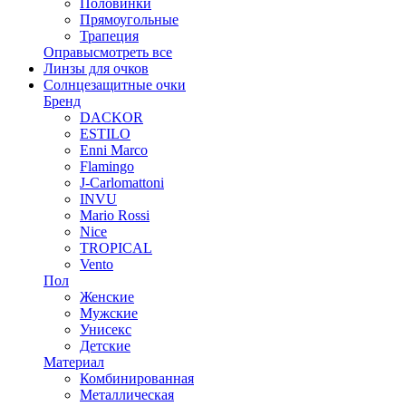
Половинки
Прямоугольные
Трапеция
Оправы
смотреть все
Линзы для очков
Солнцезащитные очки
Бренд
DACKOR
ESTILO
Enni Marco
Flamingo
J-Carlomattoni
INVU
Mario Rossi
Nice
TROPICAL
Vento
Пол
Женские
Мужские
Унисекс
Детские
Материал
Комбинированная
Металлическая