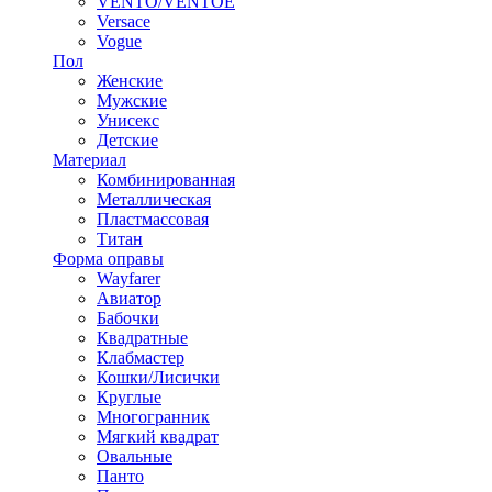
VENTO/VENTOE
Versace
Vogue
Пол
Женские
Мужские
Унисекс
Детские
Материал
Комбинированная
Металлическая
Пластмассовая
Титан
Форма оправы
Wayfarer
Авиатор
Бабочки
Квадратные
Клабмастер
Кошки/Лисички
Круглые
Многогранник
Мягкий квадрат
Овальные
Панто