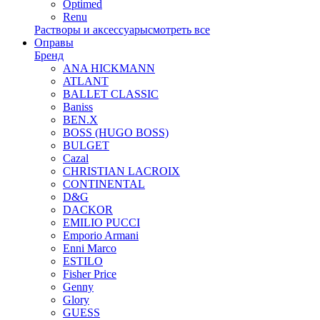
Optimed
Renu
Растворы и аксессуары
смотреть все
Оправы
Бренд
ANA HICKMANN
ATLANT
BALLET CLASSIC
Baniss
BEN.X
BOSS (HUGO BOSS)
BULGET
Cazal
CHRISTIAN LACROIX
CONTINENTAL
D&G
DACKOR
EMILIO PUCCI
Emporio Armani
Enni Marco
ESTILO
Fisher Price
Genny
Glory
GUESS