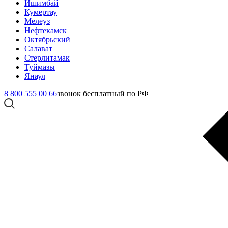
Ишимбай
Кумертау
Мелеуз
Нефтекамск
Октябрьский
Салават
Стерлитамак
Туймазы
Янаул
8 800 555 00 66
звонок бесплатный по РФ