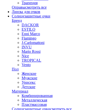
Трапеция
Оправы
смотреть все
Линзы для очков
Солнцезащитные очки
Бренд
DACKOR
ESTILO
Enni Marco
Flamingo
J-Carlomattoni
INVU
Mario Rossi
Nice
TROPICAL
Vento
Пол
Женские
Мужские
Унисекс
Детские
Материал
Комбинированная
Металлическая
Пластмассовая
Солнцезащитные очки
смотреть все