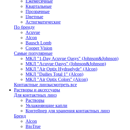
Ежемесячные
Квартальные
Прозрачные
Цветные
Астигматические
По бренду
Acuvue
Alcon
Bausch Lomb
Cooper Vision
Самые популярные
МКЛ "1-Day Acuvue Oasys" (Johnson&Johnson)
МКЛ "Acuvue Oasys" (Johnson&Johnson)
МКЛ "Air Optix Hydraglyde" (Alcon)
МКЛ "Dailies Total 1" (Alcon)
МКЛ "Air Optix Colors" (Alcon)
Контактные линзы
смотреть все
Растворы и аксессуары
Для контактных линз
Растворы
Увлажняющие капли
Контейнер для хранения контактных линз
Бренд
Alcon
BioTrue