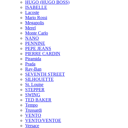
HUGO (HUGO BOSS)
ISABELLE
Lacoste
Mario Rossi
Megapolis
Merel
Monte Carlo
NANO
PENNINE
PEPE JEANS
PIERRE CARDIN
Piramida
Prada
Ray-Ban
SEVENTH STREET
SILHOUETTE
St. Louise
STEPPER
SWING
TED BAKER
Tempo
Trussardi
VENTO
VENTO/VENTOE
Versace