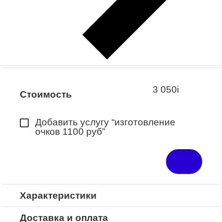
Заказать примерку
Закажите понравившуюся модель
в ближайший салон “Оптик-Экспресс”.
*Доступно для Республики
Башкортостан
3 050
i
Стоимость
Добавить услугу “изготовление
очков 1100 руб”
Характеристики
Доставка и оплата