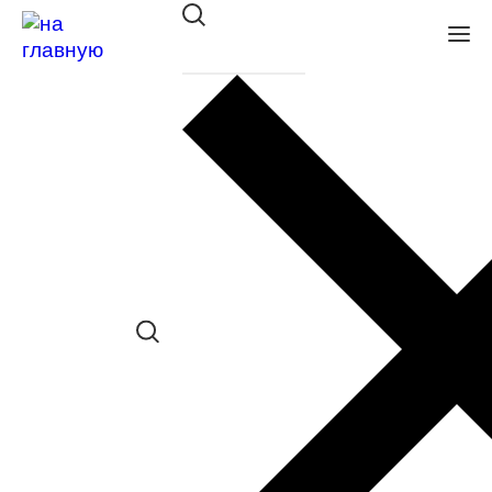
Оправа CONTINENTAL V32623
C2
в наличии (Осталась 1 шт.) *наличие
товара в конкретном салоне
необходимо уточнять отдельно
Сравнить товар
Поделиться в соц. сетях: