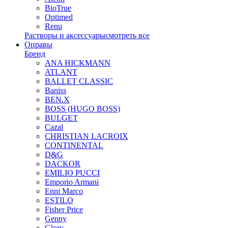
BioTrue
Optimed
Renu
Растворы и аксессуары
смотреть все
Оправы
Бренд
ANA HICKMANN
ATLANT
BALLET CLASSIC
Baniss
BEN.X
BOSS (HUGO BOSS)
BULGET
Cazal
CHRISTIAN LACROIX
CONTINENTAL
D&G
DACKOR
EMILIO PUCCI
Emporio Armani
Enni Marco
ESTILO
Fisher Price
Genny
Glory