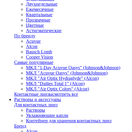
Двухнедельные
Ежемесячные
Квартальные
Прозрачные
Цветные
Астигматические
По бренду
Acuvue
Alcon
Bausch Lomb
Cooper Vision
Самые популярные
МКЛ "1-Day Acuvue Oasys" (Johnson&Johnson)
МКЛ "Acuvue Oasys" (Johnson&Johnson)
МКЛ "Air Optix Hydraglyde" (Alcon)
МКЛ "Dailies Total 1" (Alcon)
МКЛ "Air Optix Colors" (Alcon)
Контактные линзы
смотреть все
Растворы и аксессуары
Для контактных линз
Растворы
Увлажняющие капли
Контейнер для хранения контактных линз
Бренд
Alcon