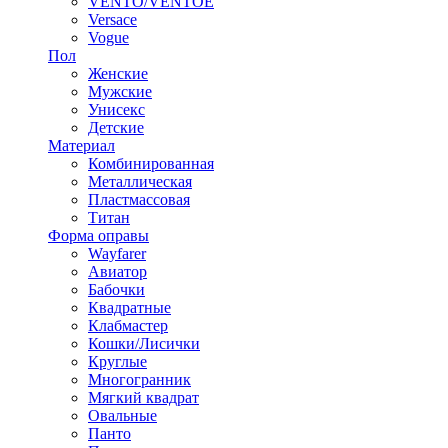
VENTO/VENTOE
Versace
Vogue
Пол
Женские
Мужские
Унисекс
Детские
Материал
Комбинированная
Металлическая
Пластмассовая
Титан
Форма оправы
Wayfarer
Авиатор
Бабочки
Квадратные
Клабмастер
Кошки/Лисички
Круглые
Многогранник
Мягкий квадрат
Овальные
Панто