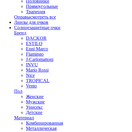
Половинки
Прямоугольные
Трапеция
Оправы
смотреть все
Линзы для очков
Солнцезащитные очки
Бренд
DACKOR
ESTILO
Enni Marco
Flamingo
J-Carlomattoni
INVU
Mario Rossi
Nice
TROPICAL
Vento
Пол
Женские
Мужские
Унисекс
Детские
Материал
Комбинированная
Металлическая