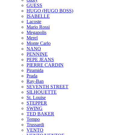
GUESS
HUGO (HUGO BOSS)
ISABELLE
Lacoste
Mario Rossi
Megapolis
Merel
Monte Carlo
NANO
PENNINE
PEPE JEANS
PIERRE CARDIN
Piramida
Prada
Ray-Ban
SEVENTH STREET
SILHOUETTE
St. Louise
STEPPER
SWING
TED BAKER
Tempo
Trussardi
VENTO