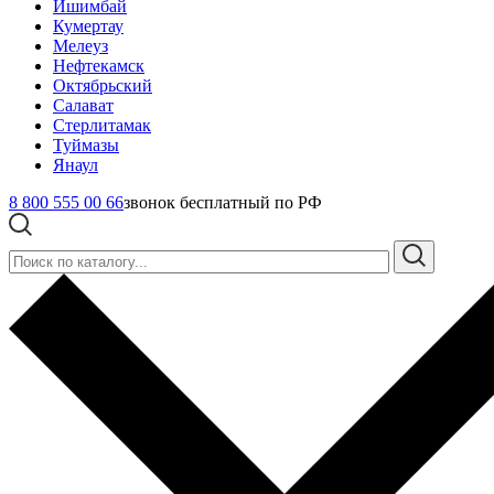
Ишимбай
Кумертау
Мелеуз
Нефтекамск
Октябрьский
Салават
Стерлитамак
Туймазы
Янаул
8 800 555 00 66
звонок бесплатный по РФ