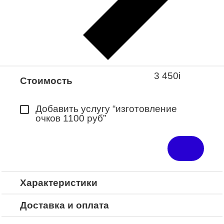
Закажите понравившуюся модель
в ближайший салон “Оптик-Экспресс”.
*Доступно для Республики
Башкортостан
3 450
i
Стоимость
Добавить услугу “изготовление
очков 1100 руб”
Характеристики
Доставка и оплата