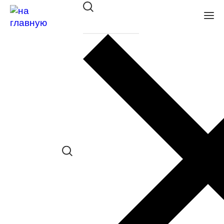
Оправа DACKOR мет. 031 silver
в наличии (Больше 5 шт.) *наличие
товара в конкретном салоне
необходимо уточнять отдельно
Сравнить товар
Поделиться в соц. сетях:
Заказать примерку