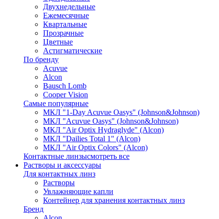
Двухнедельные
Ежемесячные
Квартальные
Прозрачные
Цветные
Астигматические
По бренду
Acuvue
Alcon
Bausch Lomb
Cooper Vision
Самые популярные
МКЛ "1-Day Acuvue Oasys" (Johnson&Johnson)
МКЛ "Acuvue Oasys" (Johnson&Johnson)
МКЛ "Air Optix Hydraglyde" (Alcon)
МКЛ "Dailies Total 1" (Alcon)
МКЛ "Air Optix Colors" (Alcon)
Контактные линзы
смотреть все
Растворы и аксессуары
Для контактных линз
Растворы
Увлажняющие капли
Контейнер для хранения контактных линз
Бренд
Alcon