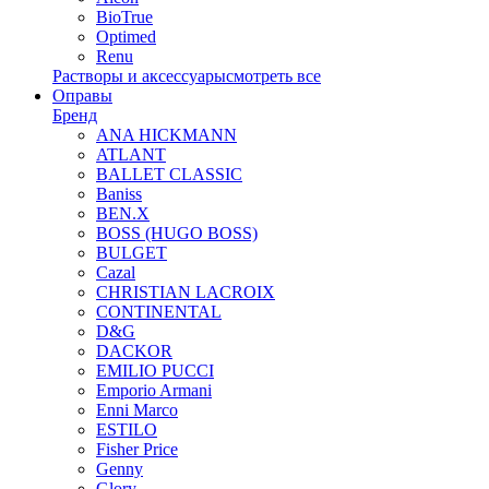
BioTrue
Optimed
Renu
Растворы и аксессуары
смотреть все
Оправы
Бренд
ANA HICKMANN
ATLANT
BALLET CLASSIC
Baniss
BEN.X
BOSS (HUGO BOSS)
BULGET
Cazal
CHRISTIAN LACROIX
CONTINENTAL
D&G
DACKOR
EMILIO PUCCI
Emporio Armani
Enni Marco
ESTILO
Fisher Price
Genny
Glory