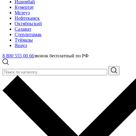
Ишимбай
Кумертау
Мелеуз
Нефтекамск
Октябрьский
Салават
Стерлитамак
Туймазы
Янаул
8 800 555 00 66
звонок бесплатный по РФ