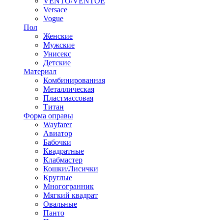
VENTO/VENTOE
Versace
Vogue
Пол
Женские
Мужские
Унисекс
Детские
Материал
Комбинированная
Металлическая
Пластмассовая
Титан
Форма оправы
Wayfarer
Авиатор
Бабочки
Квадратные
Клабмастер
Кошки/Лисички
Круглые
Многогранник
Мягкий квадрат
Овальные
Панто