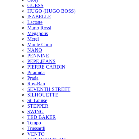
GUESS
HUGO (HUGO BOSS)
ISABELLE
Lacoste
Mario Rossi
Megapolis
Merel
Monte Carlo
NANO
PENNINE
PEPE JEANS
PIERRE CARDIN
Piramida
Prada
Ray-Ban
SEVENTH STREET
SILHOUETTE
St. Louise
STEPPER
SWING
TED BAKER
Tempo
Trussardi
VENTO