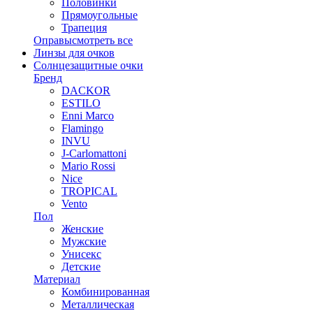
Половинки
Прямоугольные
Трапеция
Оправы
смотреть все
Линзы для очков
Солнцезащитные очки
Бренд
DACKOR
ESTILO
Enni Marco
Flamingo
INVU
J-Carlomattoni
Mario Rossi
Nice
TROPICAL
Vento
Пол
Женские
Мужские
Унисекс
Детские
Материал
Комбинированная
Металлическая