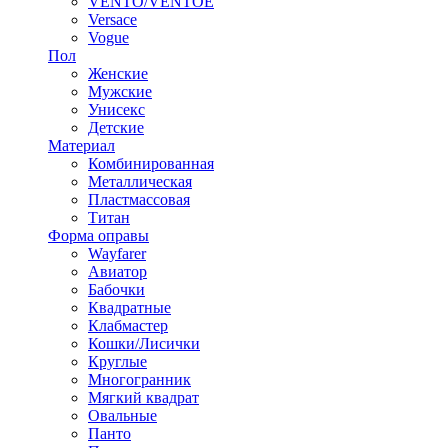
VENTO/VENTOE
Versace
Vogue
Пол
Женские
Мужские
Унисекс
Детские
Материал
Комбинированная
Металлическая
Пластмассовая
Титан
Форма оправы
Wayfarer
Авиатор
Бабочки
Квадратные
Клабмастер
Кошки/Лисички
Круглые
Многогранник
Мягкий квадрат
Овальные
Панто