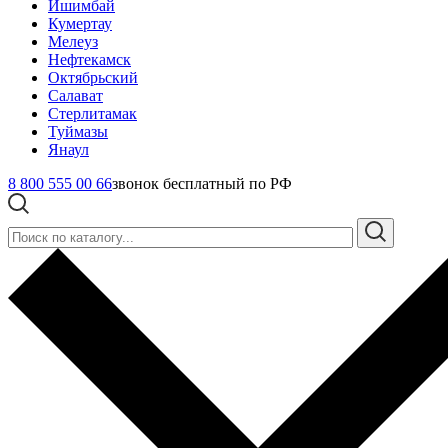
Ишимбай
Кумертау
Мелеуз
Нефтекамск
Октябрьский
Салават
Стерлитамак
Туймазы
Янаул
8 800 555 00 66
звонок бесплатный по РФ