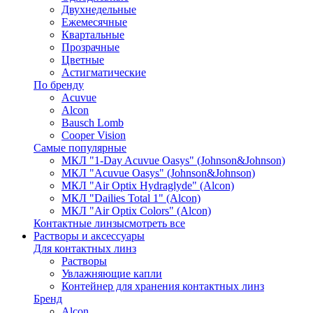
Двухнедельные
Ежемесячные
Квартальные
Прозрачные
Цветные
Астигматические
По бренду
Acuvue
Alcon
Bausch Lomb
Cooper Vision
Самые популярные
МКЛ "1-Day Acuvue Oasys" (Johnson&Johnson)
МКЛ "Acuvue Oasys" (Johnson&Johnson)
МКЛ "Air Optix Hydraglyde" (Alcon)
МКЛ "Dailies Total 1" (Alcon)
МКЛ "Air Optix Colors" (Alcon)
Контактные линзы
смотреть все
Растворы и аксессуары
Для контактных линз
Растворы
Увлажняющие капли
Контейнер для хранения контактных линз
Бренд
Alcon