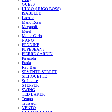
GUESS
HUGO (HUGO BOSS)
ISABELLE
Lacoste
Mario Rossi
Megapolis
Merel
Monte Carlo
NANO
PENNINE
PEPE JEANS
PIERRE CARDIN
Piramida
Prada
Ray-Ban
SEVENTH STREET
SILHOUETTE
St. Louise
STEPPER
SWING
TED BAKER
Tempo
Trussardi
VENTO