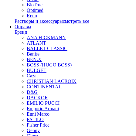
BioTrue
Optimed
Renu
Растворы и аксессуары
смотреть все
Оправы
Бренд
ANA HICKMANN
ATLANT
BALLET CLASSIC
Baniss
BEN.X
BOSS (HUGO BOSS)
BULGET
Cazal
CHRISTIAN LACROIX
CONTINENTAL
D&G
DACKOR
EMILIO PUCCI
Emporio Armani
Enni Marco
ESTILO
Fisher Price
Genny
Glory