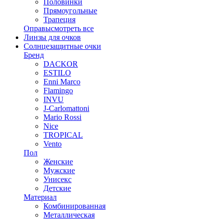
Половинки
Прямоугольные
Трапеция
Оправы
смотреть все
Линзы для очков
Солнцезащитные очки
Бренд
DACKOR
ESTILO
Enni Marco
Flamingo
INVU
J-Carlomattoni
Mario Rossi
Nice
TROPICAL
Vento
Пол
Женские
Мужские
Унисекс
Детские
Материал
Комбинированная
Металлическая