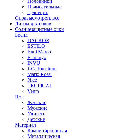
Половинки
Прямоугольные
Трапеция
Оправы
смотреть все
Линзы для очков
Солнцезащитные очки
Бренд
DACKOR
ESTILO
Enni Marco
Flamingo
INVU
J-Carlomattoni
Mario Rossi
Nice
TROPICAL
Vento
Пол
Женские
Мужские
Унисекс
Детские
Материал
Комбинированная
Металлическая