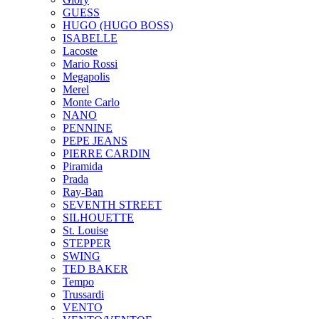
GUESS
HUGO (HUGO BOSS)
ISABELLE
Lacoste
Mario Rossi
Megapolis
Merel
Monte Carlo
NANO
PENNINE
PEPE JEANS
PIERRE CARDIN
Piramida
Prada
Ray-Ban
SEVENTH STREET
SILHOUETTE
St. Louise
STEPPER
SWING
TED BAKER
Tempo
Trussardi
VENTO