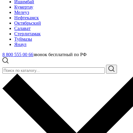
Ишимбай
Кумертау
Мелеуз
Нефтекамск
Октябрьский
Салават
Стерлитамак
Туймазы
Янаул
8 800 555 00 66
звонок бесплатный по РФ