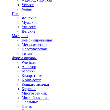
VENTO/VENTOE
Versace
Vogue
Пол
Женские
Мужские
Унисекс
Детские
Материал
Комбинированная
Металлическая
Пластмассовая
Титан
Форма оправы
Wayfarer
Авиатор
Бабочки
Квадратные
Клабмастер
Кошки/Лисички
Круглые
Многогранник
Мягкий квадрат
Овальные
Панто