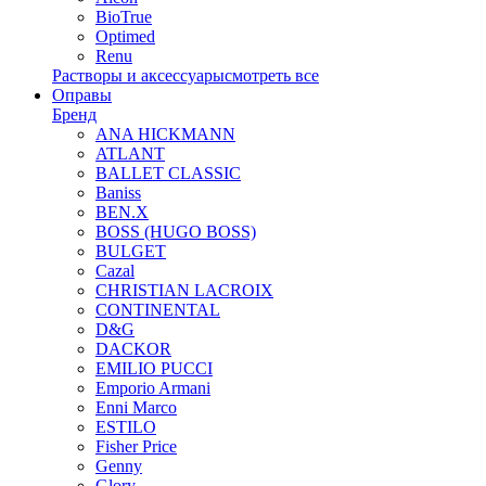
BioTrue
Optimed
Renu
Растворы и аксессуары
смотреть все
Оправы
Бренд
ANA HICKMANN
ATLANT
BALLET CLASSIC
Baniss
BEN.X
BOSS (HUGO BOSS)
BULGET
Cazal
CHRISTIAN LACROIX
CONTINENTAL
D&G
DACKOR
EMILIO PUCCI
Emporio Armani
Enni Marco
ESTILO
Fisher Price
Genny
Glory