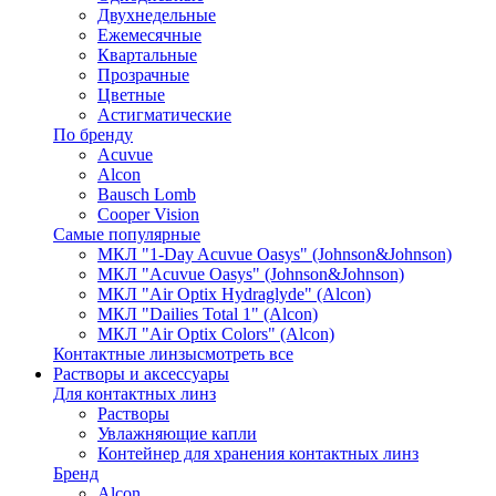
Двухнедельные
Ежемесячные
Квартальные
Прозрачные
Цветные
Астигматические
По бренду
Acuvue
Alcon
Bausch Lomb
Cooper Vision
Самые популярные
МКЛ "1-Day Acuvue Oasys" (Johnson&Johnson)
МКЛ "Acuvue Oasys" (Johnson&Johnson)
МКЛ "Air Optix Hydraglyde" (Alcon)
МКЛ "Dailies Total 1" (Alcon)
МКЛ "Air Optix Colors" (Alcon)
Контактные линзы
смотреть все
Растворы и аксессуары
Для контактных линз
Растворы
Увлажняющие капли
Контейнер для хранения контактных линз
Бренд
Alcon