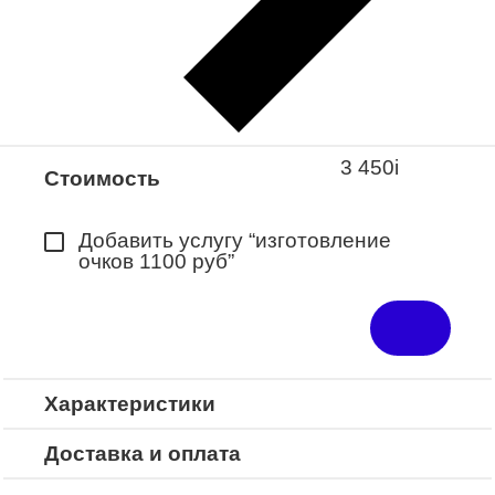
Закажите понравившуюся модель
в ближайший салон “Оптик-Экспресс”.
*Доступно для Республики
Башкортостан
3 450
i
Стоимость
Добавить услугу “изготовление
очков 1100 руб”
Характеристики
Доставка и оплата