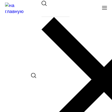
Оправа DACKOR мет. 088 blue
в наличии (Больше 5 шт.) *наличие
товара в конкретном салоне
необходимо уточнять отдельно
Сравнить товар
Поделиться в соц. сетях:
Заказать примерку