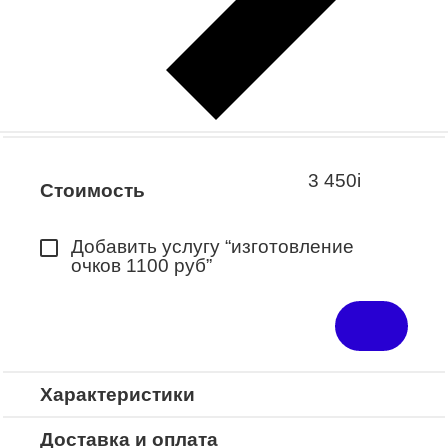
Заказать примерку
Закажите понравившуюся модель
в ближайший салон “Оптик-Экспресс”.
*Доступно для Республики
Башкортостан
3 450
i
Стоимость
Добавить услугу “изготовление
очков 1100 руб”
Характеристики
Доставка и оплата