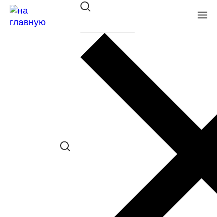
Оправа DACKOR мет. 091
BROWN
в наличии (Больше 5 шт.) *наличие
товара в конкретном салоне
необходимо уточнять отдельно
Сравнить товар
Поделиться в соц. сетях: