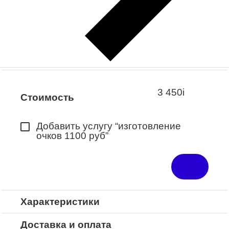
Заказать примерку
Закажите понравившуюся модель
в ближайший салон “Оптик-Экспресс”.
*Доступно для Республики
Башкортостан
3 450
i
Стоимость
Добавить услугу “изготовление
очков 1100 руб”
Характеристики
Доставка и оплата