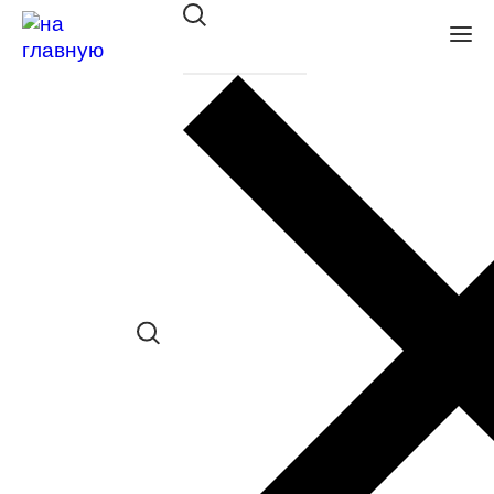
Оправа DACKOR мет. 097
BLACK
в наличии (До 5 шт.) *наличие товара в
конкретном салоне необходимо
уточнять отдельно
Сравнить товар
Поделиться в соц. сетях: