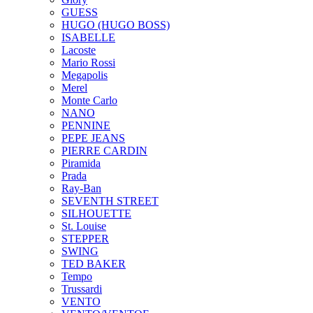
GUESS
HUGO (HUGO BOSS)
ISABELLE
Lacoste
Mario Rossi
Megapolis
Merel
Monte Carlo
NANO
PENNINE
PEPE JEANS
PIERRE CARDIN
Piramida
Prada
Ray-Ban
SEVENTH STREET
SILHOUETTE
St. Louise
STEPPER
SWING
TED BAKER
Tempo
Trussardi
VENTO