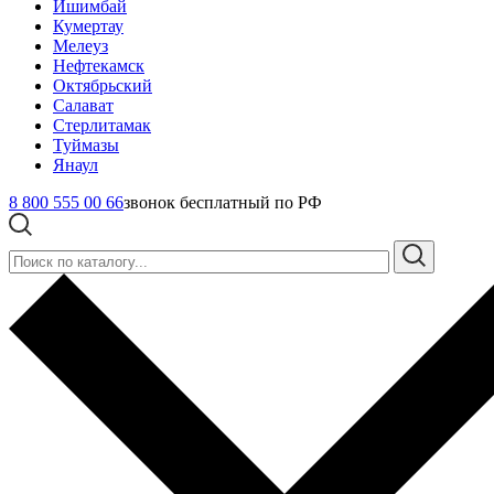
Ишимбай
Кумертау
Мелеуз
Нефтекамск
Октябрьский
Салават
Стерлитамак
Туймазы
Янаул
8 800 555 00 66
звонок бесплатный по РФ