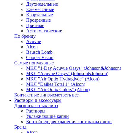
Двухнедельные
Ежемесячные
Квартальные
Прозрачные
Цветные
Астигматические
По бренду
Acuvue
Alcon
Bausch Lomb
Cooper Vision
Самые популярные
МКЛ "1-Day Acuvue Oasys" (Johnson&Johnson)
МКЛ "Acuvue Oasys" (Johnson&Johnson)
МКЛ "Air Optix Hydraglyde" (Alcon)
МКЛ "Dailies Total 1" (Alcon)
МКЛ "Air Optix Colors" (Alcon)
Контактные линзы
смотреть все
Растворы и аксессуары
Для контактных линз
Растворы
Увлажняющие капли
Контейнер для хранения контактных линз
Бренд
Alcon