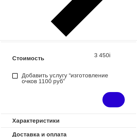
Заказать примерку
Закажите понравившуюся модель
в ближайший салон “Оптик-Экспресс”.
*Доступно для Республики
Башкортостан
3 450
i
Стоимость
Добавить услугу “изготовление
очков 1100 руб”
Характеристики
Доставка и оплата