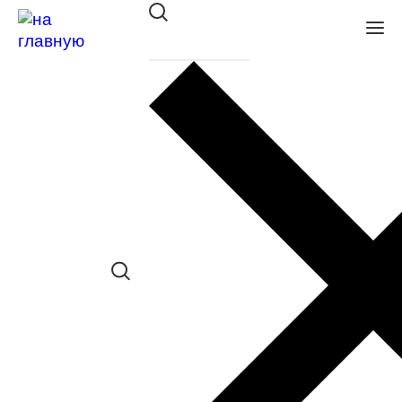
Оправа DACKOR мет. 105
BROWN
в наличии (До 5 шт.) *наличие товара в
конкретном салоне необходимо
уточнять отдельно
Сравнить товар
Поделиться в соц. сетях: