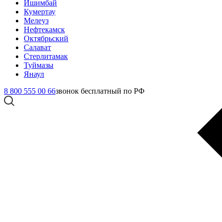
Ишимбай
Кумертау
Мелеуз
Нефтекамск
Октябрьский
Салават
Стерлитамак
Туймазы
Янаул
8 800 555 00 66
звонок бесплатный по РФ