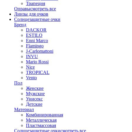
Трапеция
Оправы
смотреть все
Линзы для очков
Солнцезащитные очки
Бренд
DACKOR
ESTILO
Enni Marco
Flamingo
J-Carlomattoni
INVU
Mario Rossi
Nice
TROPICAL
Vento
Пол
Женские
Мужские
Унисекс
Детские
Материал
Комбинированная
Металлическая
Пластмассовая
Солнцезащитные очки
смотреть все