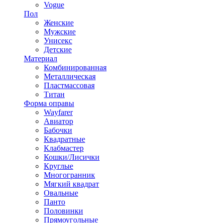
Vogue
Пол
Женские
Мужские
Унисекс
Детские
Материал
Комбинированная
Металлическая
Пластмассовая
Титан
Форма оправы
Wayfarer
Авиатор
Бабочки
Квадратные
Клабмастер
Кошки/Лисички
Круглые
Многогранник
Мягкий квадрат
Овальные
Панто
Половинки
Прямоугольные