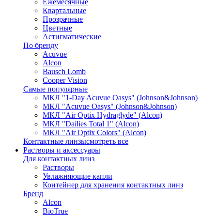
Ежемесячные
Квартальные
Прозрачные
Цветные
Астигматические
По бренду
Acuvue
Alcon
Bausch Lomb
Cooper Vision
Самые популярные
МКЛ "1-Day Acuvue Oasys" (Johnson&Johnson)
МКЛ "Acuvue Oasys" (Johnson&Johnson)
МКЛ "Air Optix Hydraglyde" (Alcon)
МКЛ "Dailies Total 1" (Alcon)
МКЛ "Air Optix Colors" (Alcon)
Контактные линзы
смотреть все
Растворы и аксессуары
Для контактных линз
Растворы
Увлажняющие капли
Контейнер для хранения контактных линз
Бренд
Alcon
BioTrue