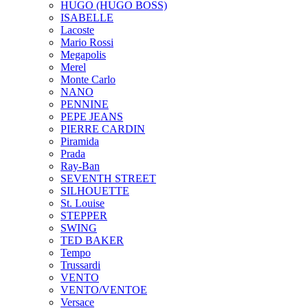
HUGO (HUGO BOSS)
ISABELLE
Lacoste
Mario Rossi
Megapolis
Merel
Monte Carlo
NANO
PENNINE
PEPE JEANS
PIERRE CARDIN
Piramida
Prada
Ray-Ban
SEVENTH STREET
SILHOUETTE
St. Louise
STEPPER
SWING
TED BAKER
Tempo
Trussardi
VENTO
VENTO/VENTOE
Versace