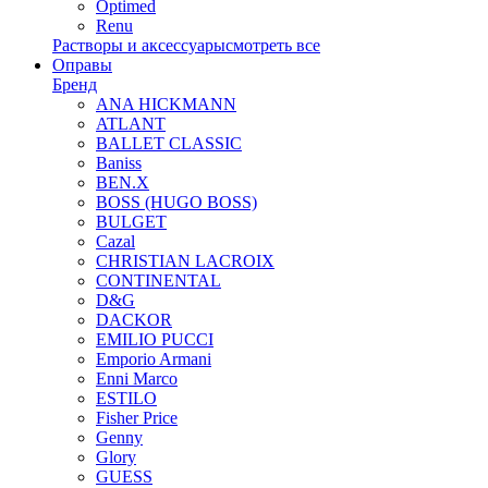
Optimed
Renu
Растворы и аксессуары
смотреть все
Оправы
Бренд
ANA HICKMANN
ATLANT
BALLET CLASSIC
Baniss
BEN.X
BOSS (HUGO BOSS)
BULGET
Cazal
CHRISTIAN LACROIX
CONTINENTAL
D&G
DACKOR
EMILIO PUCCI
Emporio Armani
Enni Marco
ESTILO
Fisher Price
Genny
Glory
GUESS