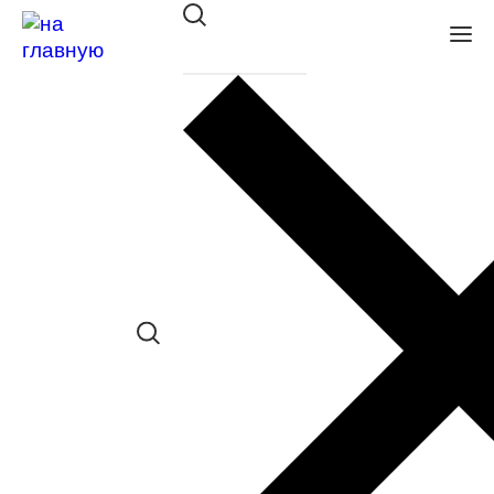
Оправа DACKOR мет. 193 sea
в наличии (До 5 шт.) *наличие товара в
конкретном салоне необходимо
уточнять отдельно
Сравнить товар
Поделиться в соц. сетях:
Заказать примерку