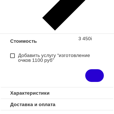
Закажите понравившуюся модель
в ближайший салон “Оптик-Экспресс”.
*Доступно для Республики
Башкортостан
3 450
i
Стоимость
Добавить услугу “изготовление
очков 1100 руб”
Характеристики
Доставка и оплата