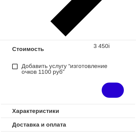
Закажите понравившуюся модель
в ближайший салон “Оптик-Экспресс”.
*Доступно для Республики
Башкортостан
3 450
i
Стоимость
Добавить услугу “изготовление
очков 1100 руб”
Характеристики
Доставка и оплата