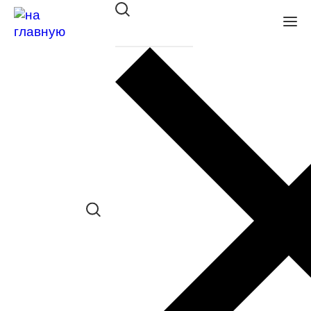
Оправа DACKOR мет. 238 black
в наличии (До 5 шт.) *наличие товара в
конкретном салоне необходимо
уточнять отдельно
Сравнить товар
Поделиться в соц. сетях:
Заказать примерку