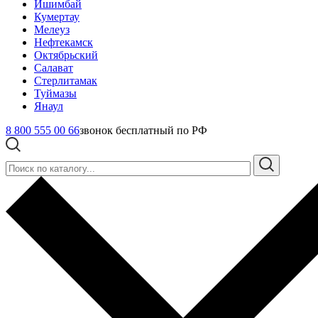
Ишимбай
Кумертау
Мелеуз
Нефтекамск
Октябрьский
Салават
Стерлитамак
Туймазы
Янаул
8 800 555 00 66
звонок бесплатный по РФ