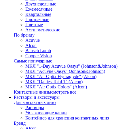
Двухнедельные
Ежемесячные
Квартальные
Прозрачные
Цветные
Астигматические
По бренду
Acuvue
Alcon
Bausch Lomb
Cooper Vision
Самые популярные
МКЛ "1-Day Acuvue Oasys" (Johnson&Johnson)
МКЛ "Acuvue Oasys" (Johnson&Johnson)
МКЛ "Air Optix Hydraglyde" (Alcon)
МКЛ "Dailies Total 1" (Alcon)
МКЛ "Air Optix Colors" (Alcon)
Контактные линзы
смотреть все
Растворы и аксессуары
Для контактных линз
Растворы
Увлажняющие капли
Контейнер для хранения контактных линз
Бренд
Alcon