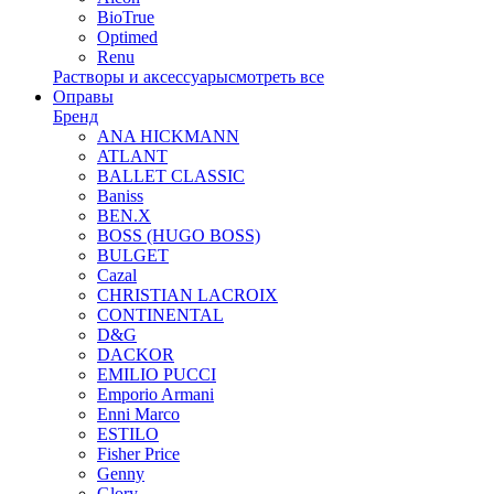
BioTrue
Optimed
Renu
Растворы и аксессуары
смотреть все
Оправы
Бренд
ANA HICKMANN
ATLANT
BALLET CLASSIC
Baniss
BEN.X
BOSS (HUGO BOSS)
BULGET
Cazal
CHRISTIAN LACROIX
CONTINENTAL
D&G
DACKOR
EMILIO PUCCI
Emporio Armani
Enni Marco
ESTILO
Fisher Price
Genny
Glory