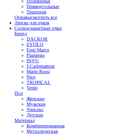
Половинки
Прямоугольные
Трапеция
Оправы
смотреть все
Линзы для очков
Солнцезащитные очки
Бренд
DACKOR
ESTILO
Enni Marco
Flamingo
INVU
J-Carlomattoni
Mario Rossi
Nice
TROPICAL
Vento
Пол
Женские
Мужские
Унисекс
Детские
Материал
Комбинированная
Металлическая