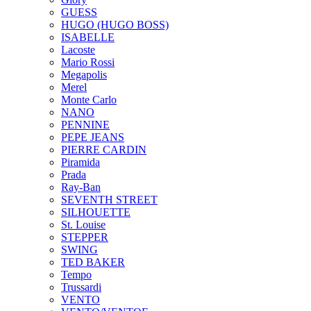
GUESS
HUGO (HUGO BOSS)
ISABELLE
Lacoste
Mario Rossi
Megapolis
Merel
Monte Carlo
NANO
PENNINE
PEPE JEANS
PIERRE CARDIN
Piramida
Prada
Ray-Ban
SEVENTH STREET
SILHOUETTE
St. Louise
STEPPER
SWING
TED BAKER
Tempo
Trussardi
VENTO