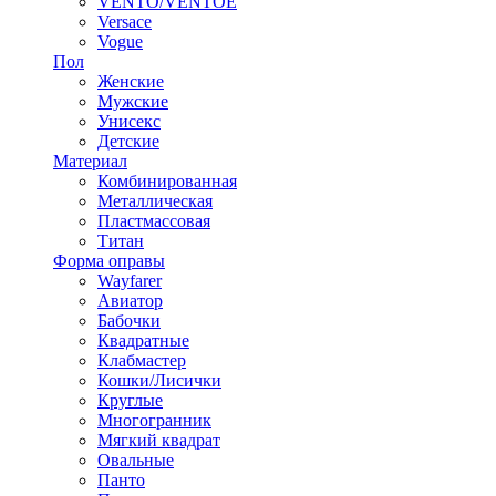
VENTO/VENTOE
Versace
Vogue
Пол
Женские
Мужские
Унисекс
Детские
Материал
Комбинированная
Металлическая
Пластмассовая
Титан
Форма оправы
Wayfarer
Авиатор
Бабочки
Квадратные
Клабмастер
Кошки/Лисички
Круглые
Многогранник
Мягкий квадрат
Овальные
Панто