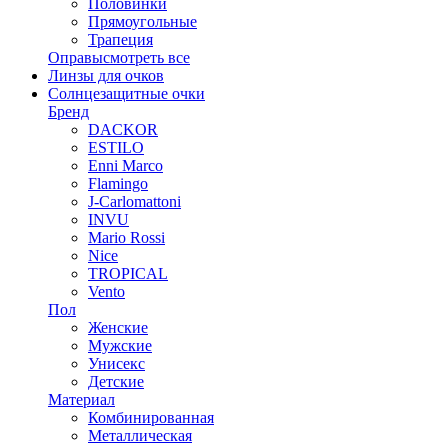
Половинки
Прямоугольные
Трапеция
Оправы
смотреть все
Линзы для очков
Солнцезащитные очки
Бренд
DACKOR
ESTILO
Enni Marco
Flamingo
J-Carlomattoni
INVU
Mario Rossi
Nice
TROPICAL
Vento
Пол
Женские
Мужские
Унисекс
Детские
Материал
Комбинированная
Металлическая