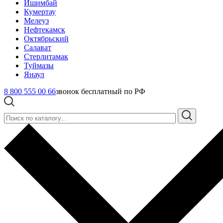
Ишимбай
Кумертау
Мелеуз
Нефтекамск
Октябрьский
Салават
Стерлитамак
Туймазы
Янаул
8 800 555 00 66
звонок бесплатный по РФ