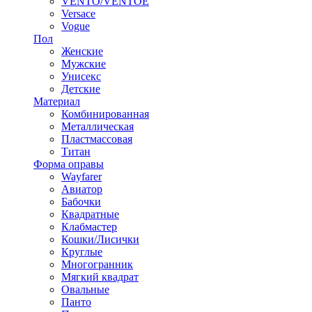
VENTO/VENTOE
Versace
Vogue
Пол
Женские
Мужские
Унисекс
Детские
Материал
Комбинированная
Металлическая
Пластмассовая
Титан
Форма оправы
Wayfarer
Авиатор
Бабочки
Квадратные
Клабмастер
Кошки/Лисички
Круглые
Многогранник
Мягкий квадрат
Овальные
Панто