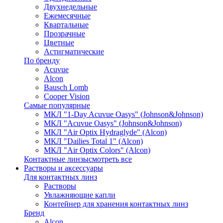
Двухнедельные
Ежемесячные
Квартальные
Прозрачные
Цветные
Астигматические
По бренду
Acuvue
Alcon
Bausch Lomb
Cooper Vision
Самые популярные
МКЛ "1-Day Acuvue Oasys" (Johnson&Johnson)
МКЛ "Acuvue Oasys" (Johnson&Johnson)
МКЛ "Air Optix Hydraglyde" (Alcon)
МКЛ "Dailies Total 1" (Alcon)
МКЛ "Air Optix Colors" (Alcon)
Контактные линзы
смотреть все
Растворы и аксессуары
Для контактных линз
Растворы
Увлажняющие капли
Контейнер для хранения контактных линз
Бренд
Alcon