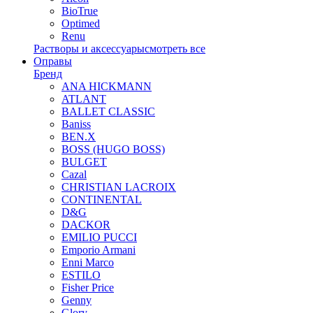
BioTrue
Optimed
Renu
Растворы и аксессуары
смотреть все
Оправы
Бренд
ANA HICKMANN
ATLANT
BALLET CLASSIC
Baniss
BEN.X
BOSS (HUGO BOSS)
BULGET
Cazal
CHRISTIAN LACROIX
CONTINENTAL
D&G
DACKOR
EMILIO PUCCI
Emporio Armani
Enni Marco
ESTILO
Fisher Price
Genny
Glory