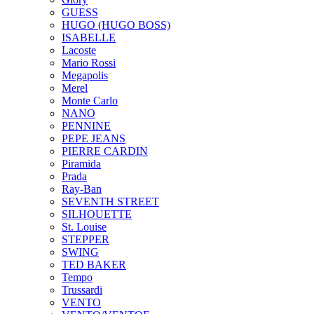
GUESS
HUGO (HUGO BOSS)
ISABELLE
Lacoste
Mario Rossi
Megapolis
Merel
Monte Carlo
NANO
PENNINE
PEPE JEANS
PIERRE CARDIN
Piramida
Prada
Ray-Ban
SEVENTH STREET
SILHOUETTE
St. Louise
STEPPER
SWING
TED BAKER
Tempo
Trussardi
VENTO