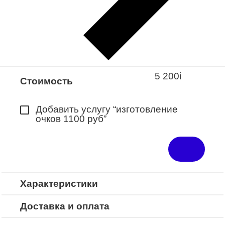
Закажите понравившуюся модель
в ближайший салон “Оптик-Экспресс”.
*Доступно для Республики
Башкортостан
5 200
i
Стоимость
Добавить услугу “изготовление
очков 1100 руб”
Характеристики
Доставка и оплата