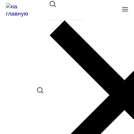
Оправа ESTILO мет. 276 C01
в наличии (Больше 5 шт.) *наличие
товара в конкретном салоне
необходимо уточнять отдельно
Сравнить товар
Поделиться в соц. сетях:
Заказать примерку