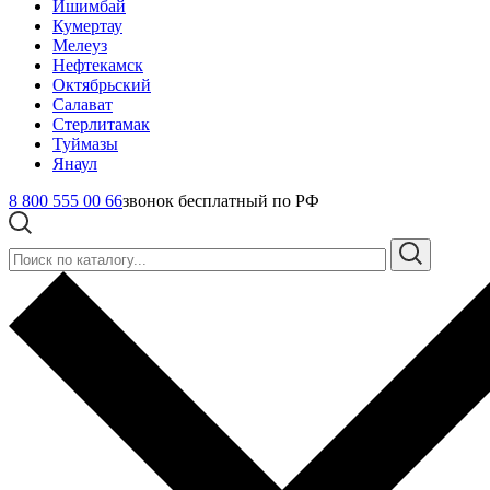
Ишимбай
Кумертау
Мелеуз
Нефтекамск
Октябрьский
Салават
Стерлитамак
Туймазы
Янаул
8 800 555 00 66
звонок бесплатный по РФ