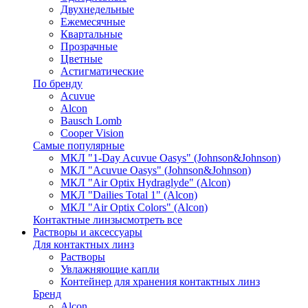
Двухнедельные
Ежемесячные
Квартальные
Прозрачные
Цветные
Астигматические
По бренду
Acuvue
Alcon
Bausch Lomb
Cooper Vision
Самые популярные
МКЛ "1-Day Acuvue Oasys" (Johnson&Johnson)
МКЛ "Acuvue Oasys" (Johnson&Johnson)
МКЛ "Air Optix Hydraglyde" (Alcon)
МКЛ "Dailies Total 1" (Alcon)
МКЛ "Air Optix Colors" (Alcon)
Контактные линзы
смотреть все
Растворы и аксессуары
Для контактных линз
Растворы
Увлажняющие капли
Контейнер для хранения контактных линз
Бренд
Alcon