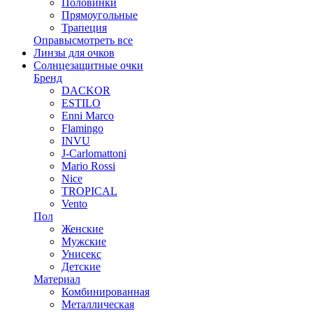
Половинки
Прямоугольные
Трапеция
Оправы
смотреть все
Линзы для очков
Солнцезащитные очки
Бренд
DACKOR
ESTILO
Enni Marco
Flamingo
INVU
J-Carlomattoni
Mario Rossi
Nice
TROPICAL
Vento
Пол
Женские
Мужские
Унисекс
Детские
Материал
Комбинированная
Металлическая