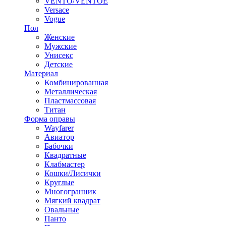
VENTO/VENTOE
Versace
Vogue
Пол
Женские
Мужские
Унисекс
Детские
Материал
Комбинированная
Металлическая
Пластмассовая
Титан
Форма оправы
Wayfarer
Авиатор
Бабочки
Квадратные
Клабмастер
Кошки/Лисички
Круглые
Многогранник
Мягкий квадрат
Овальные
Панто