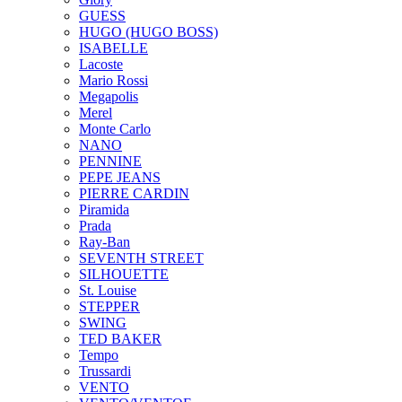
GUESS
HUGO (HUGO BOSS)
ISABELLE
Lacoste
Mario Rossi
Megapolis
Merel
Monte Carlo
NANO
PENNINE
PEPE JEANS
PIERRE CARDIN
Piramida
Prada
Ray-Ban
SEVENTH STREET
SILHOUETTE
St. Louise
STEPPER
SWING
TED BAKER
Tempo
Trussardi
VENTO