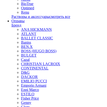
BioTrue
Optimed
Renu
Растворы и аксессуары
смотреть все
Оправы
Бренд
ANA HICKMANN
ATLANT
BALLET CLASSIC
Baniss
BEN.X
BOSS (HUGO BOSS)
BULGET
Cazal
CHRISTIAN LACROIX
CONTINENTAL
D&G
DACKOR
EMILIO PUCCI
Emporio Armani
Enni Marco
ESTILO
Fisher Price
Genny
Glory