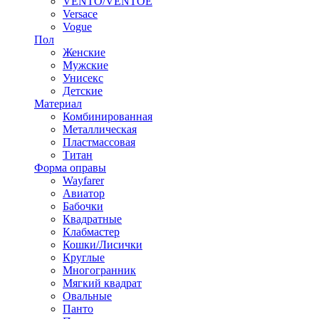
VENTO/VENTOE
Versace
Vogue
Пол
Женские
Мужские
Унисекс
Детские
Материал
Комбинированная
Металлическая
Пластмассовая
Титан
Форма оправы
Wayfarer
Авиатор
Бабочки
Квадратные
Клабмастер
Кошки/Лисички
Круглые
Многогранник
Мягкий квадрат
Овальные
Панто