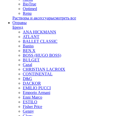
BioTrue
Optimed
Renu
Растворы и аксессуары
смотреть все
Оправы
Бренд
ANA HICKMANN
ATLANT
BALLET CLASSIC
Baniss
BEN.X
BOSS (HUGO BOSS)
BULGET
Cazal
CHRISTIAN LACROIX
CONTINENTAL
D&G
DACKOR
EMILIO PUCCI
Emporio Armani
Enni Marco
ESTILO
Fisher Price
Genny
Glory