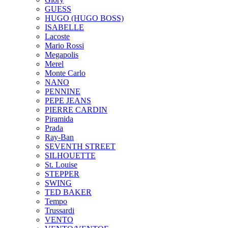
GUESS
HUGO (HUGO BOSS)
ISABELLE
Lacoste
Mario Rossi
Megapolis
Merel
Monte Carlo
NANO
PENNINE
PEPE JEANS
PIERRE CARDIN
Piramida
Prada
Ray-Ban
SEVENTH STREET
SILHOUETTE
St. Louise
STEPPER
SWING
TED BAKER
Tempo
Trussardi
VENTO