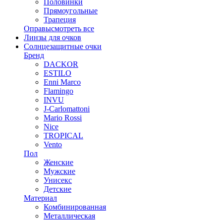
Половинки
Прямоугольные
Трапеция
Оправы
смотреть все
Линзы для очков
Солнцезащитные очки
Бренд
DACKOR
ESTILO
Enni Marco
Flamingo
INVU
J-Carlomattoni
Mario Rossi
Nice
TROPICAL
Vento
Пол
Женские
Мужские
Унисекс
Детские
Материал
Комбинированная
Металлическая