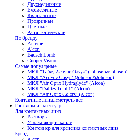
Двухнедельные
Ежемесячные
Квартальные
Прозрачные
Цветные
Астигматические
По бренду
Acuvue
Alcon
Bausch Lomb
Cooper Vision
Самые популярные
МКЛ "1-Day Acuvue Oasys" (Johnson&Johnson)
МКЛ "Acuvue Oasys" (Johnson&Johnson)
МКЛ "Air Optix Hydraglyde" (Alcon)
МКЛ "Dailies Total 1" (Alcon)
МКЛ "Air Optix Colors" (Alcon)
Контактные линзы
смотреть все
Растворы и аксессуары
Для контактных линз
Растворы
Увлажняющие капли
Контейнер для хранения контактных линз
Бренд
Alcon