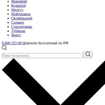
Ишимбай
Кумертау
Мелеуз
Нефтекамск
Октябрьский
Салават
Стерлитамак
Туймазы
Янаул
8 800 555 00 66
звонок бесплатный по РФ