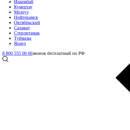
Ишимбай
Кумертау
Мелеуз
Нефтекамск
Октябрьский
Салават
Стерлитамак
Туймазы
Янаул
8 800 555 00 66
звонок бесплатный по РФ