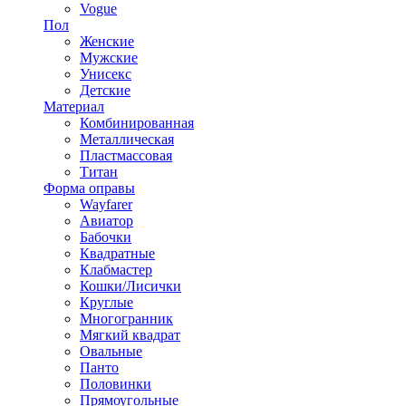
Vogue
Пол
Женские
Мужские
Унисекс
Детские
Материал
Комбинированная
Металлическая
Пластмассовая
Титан
Форма оправы
Wayfarer
Авиатор
Бабочки
Квадратные
Клабмастер
Кошки/Лисички
Круглые
Многогранник
Мягкий квадрат
Овальные
Панто
Половинки
Прямоугольные