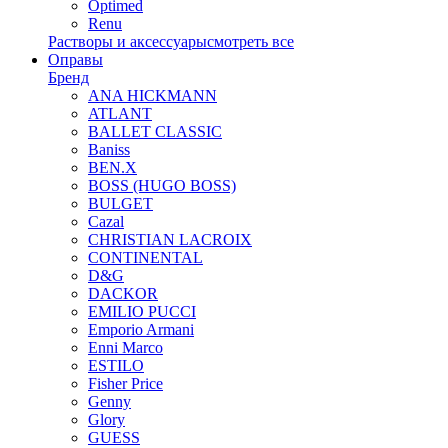
Optimed
Renu
Растворы и аксессуары
смотреть все
Оправы
Бренд
ANA HICKMANN
ATLANT
BALLET CLASSIC
Baniss
BEN.X
BOSS (HUGO BOSS)
BULGET
Cazal
CHRISTIAN LACROIX
CONTINENTAL
D&G
DACKOR
EMILIO PUCCI
Emporio Armani
Enni Marco
ESTILO
Fisher Price
Genny
Glory
GUESS