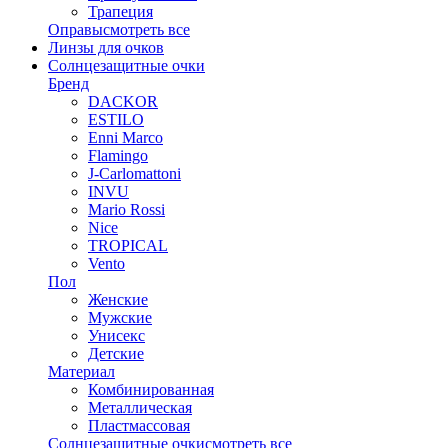
Трапеция
Оправы
смотреть все
Линзы для очков
Солнцезащитные очки
Бренд
DACKOR
ESTILO
Enni Marco
Flamingo
J-Carlomattoni
INVU
Mario Rossi
Nice
TROPICAL
Vento
Пол
Женские
Мужские
Унисекс
Детские
Материал
Комбинированная
Металлическая
Пластмассовая
Солнцезащитные очки
смотреть все