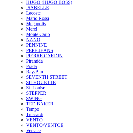
HUGO (HUGO BOSS)
ISABELLE
Lacoste
Mario Rossi
Megapolis
Merel
Monte Carlo
NANO
PENNINE
PEPE JEANS
PIERRE CARDIN
Piramida
Prada
Ray-Ban
SEVENTH STREET
SILHOUETTE
St. Louise
STEPPER
SWING
TED BAKER
Tempo
Trussardi
VENTO
VENTO/VENTOE
Versace