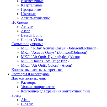
Ежемесячные
Квартальные
Прозрачные
Цветные
Астигматические
По бренду
Acuvue
Alcon
Bausch Lomb
Cooper Vision
Самые популярные
МКЛ "1-Day Acuvue Oasys" (Johnson&Johnson)
МКЛ "Acuvue Oasys" (Johnson&Johnson)
МКЛ "Air Optix Hydraglyde" (Alcon)
МКЛ "Dailies Total 1" (Alcon)
МКЛ "Air Optix Colors" (Alcon)
Контактные линзы
смотреть все
Растворы и аксессуары
Для контактных линз
Растворы
Увлажняющие капли
Контейнер для хранения контактных линз
Бренд
Alcon
BioTrue