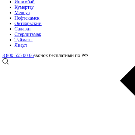
Ишимбай
Кумертау
Мелеуз
Нефтекамск
Октябрьский
Салават
Стерлитамак
Туймазы
Янаул
8 800 555 00 66
звонок бесплатный по РФ