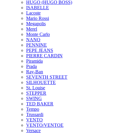
HUGO (HUGO BOSS)
ISABELLE
Lacoste
Mario Rossi
Megapolis
Merel
Monte Carlo
NANO
PENNINE
PEPE JEANS
PIERRE CARDIN
Piramida
Prada
Ray-Ban
SEVENTH STREET
SILHOUETTE
St. Louise
STEPPER
SWING
TED BAKER
Tempo
Trussardi
VENTO
VENTO/VENTOE
Versace