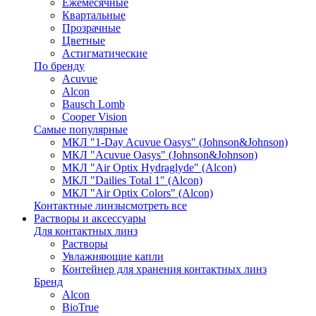
Ежемесячные
Квартальные
Прозрачные
Цветные
Астигматические
По бренду
Acuvue
Alcon
Bausch Lomb
Cooper Vision
Самые популярные
МКЛ "1-Day Acuvue Oasys" (Johnson&Johnson)
МКЛ "Acuvue Oasys" (Johnson&Johnson)
МКЛ "Air Optix Hydraglyde" (Alcon)
МКЛ "Dailies Total 1" (Alcon)
МКЛ "Air Optix Colors" (Alcon)
Контактные линзы
смотреть все
Растворы и аксессуары
Для контактных линз
Растворы
Увлажняющие капли
Контейнер для хранения контактных линз
Бренд
Alcon
BioTrue