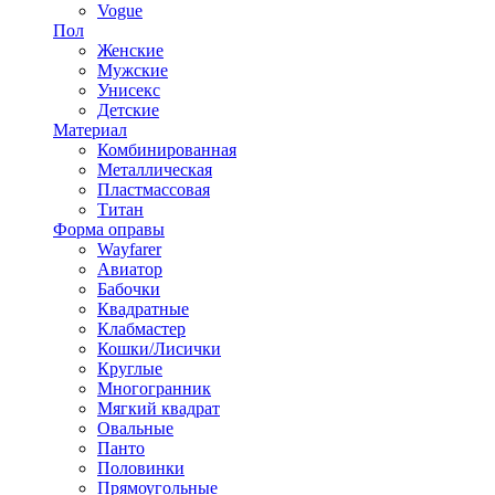
Vogue
Пол
Женские
Мужские
Унисекс
Детские
Материал
Комбинированная
Металлическая
Пластмассовая
Титан
Форма оправы
Wayfarer
Авиатор
Бабочки
Квадратные
Клабмастер
Кошки/Лисички
Круглые
Многогранник
Мягкий квадрат
Овальные
Панто
Половинки
Прямоугольные