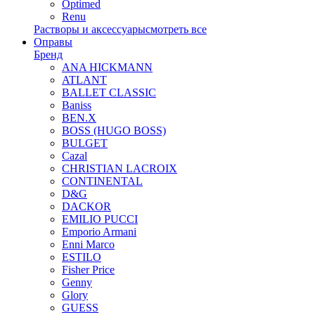
Optimed
Renu
Растворы и аксессуары
смотреть все
Оправы
Бренд
ANA HICKMANN
ATLANT
BALLET CLASSIC
Baniss
BEN.X
BOSS (HUGO BOSS)
BULGET
Cazal
CHRISTIAN LACROIX
CONTINENTAL
D&G
DACKOR
EMILIO PUCCI
Emporio Armani
Enni Marco
ESTILO
Fisher Price
Genny
Glory
GUESS