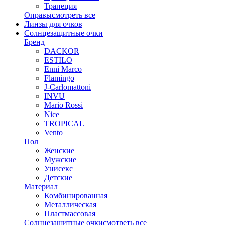
Трапеция
Оправы
смотреть все
Линзы для очков
Солнцезащитные очки
Бренд
DACKOR
ESTILO
Enni Marco
Flamingo
J-Carlomattoni
INVU
Mario Rossi
Nice
TROPICAL
Vento
Пол
Женские
Мужские
Унисекс
Детские
Материал
Комбинированная
Металлическая
Пластмассовая
Солнцезащитные очки
смотреть все