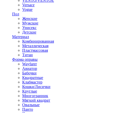
VENTO/VENTOE
Versace
Vogue
Пол
Женские
Мужские
Унисекс
Детские
Материал
Комбинированная
Металлическая
Пластмассовая
Титан
Форма оправы
Wayfarer
Авиатор
Бабочки
Квадратные
Клабмастер
Кошки/Лисички
Круглые
Многогранник
Мягкий квадрат
Овальные
Панто