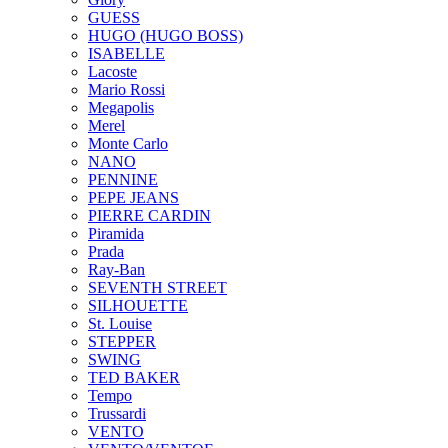
GUESS
HUGO (HUGO BOSS)
ISABELLE
Lacoste
Mario Rossi
Megapolis
Merel
Monte Carlo
NANO
PENNINE
PEPE JEANS
PIERRE CARDIN
Piramida
Prada
Ray-Ban
SEVENTH STREET
SILHOUETTE
St. Louise
STEPPER
SWING
TED BAKER
Tempo
Trussardi
VENTO