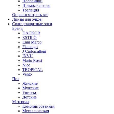
Половинки
Прямоугольные
Трапеция
Оправы
смотреть все
Линзы для очков
Солнцезащитные очки
Бренд
DACKOR
ESTILO
Enni Marco
Flamingo
J-Carlomattoni
INVU
Mario Rossi
Nice
TROPICAL
Vento
Пол
Женские
Мужские
Унисекс
Детские
Материал
Комбинированная
Металлическая