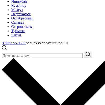
Ишимбай
Кумертау
Мелеуз
Нефтекамск
Октябрьский
Салават
Стерлитамак
Туймазы
Янаул
8 800 555 00 66
звонок бесплатный по РФ