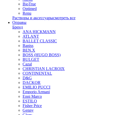
BioTrue
Optimed
Renu
Растворы и аксессуары
смотреть все
Оправы
Бренд
ANA HICKMANN
ATLANT
BALLET CLASSIC
Baniss
BEN.X
BOSS (HUGO BOSS)
BULGET
Cazal
CHRISTIAN LACROIX
CONTINENTAL
D&G
DACKOR
EMILIO PUCCI
Emporio Armani
Enni Marco
ESTILO
Fisher Price
Genny
Glory