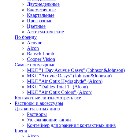
Двухнедельные
Ежемесячные
Квартальные
Прозрачные
Цветные
Астигматические
По бренду
Acuvue
Alcon
Bausch Lomb
Cooper Vision
Самые популярные
МКЛ "1-Day Acuvue Oasys" (Johnson&Johnson)
МКЛ "Acuvue Oasys" (Johnson&Johnson)
МКЛ "Air Optix Hydraglyde" (Alcon)
МКЛ "Dailies Total 1" (Alcon)
МКЛ "Air Optix Colors" (Alcon)
Контактные линзы
смотреть все
Растворы и аксессуары
Для контактных линз
Растворы
Увлажняющие капли
Контейнер для хранения контактных линз
Бренд
Alcon