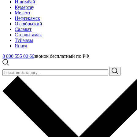
Ишимбай
Кумертау
Мелеуз
Нефтекамск
Октябрьский
Салават
Стерлитамак
Туймазы
Янаул
8 800 555 00 66
звонок бесплатный по РФ