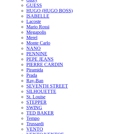
GUESS
HUGO (HUGO BOSS)
ISABELLE
Lacoste
Mario Rossi
Megapolis
Merel
Monte Carlo
NANO
PENNINE
PEPE JEANS
PIERRE CARDIN
Piramida
Prada
Ray-Ban
SEVENTH STREET
SILHOUETTE
St. Louise
STEPPER
SWING
TED BAKER
Tempo
Trussardi
VENTO