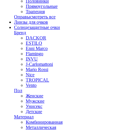
Половинки
Прямоугольные
Трапеция
Оправы
смотреть все
Линзы для очков
Солнцезащитные очки
Бренд
DACKOR
ESTILO
Enni Marco
Flamingo
INVU
J-Carlomattoni
Mario Rossi
Nice
TROPICAL
Vento
Пол
Женские
Мужские
Унисекс
Детские
Материал
Комбинированная
Металлическая