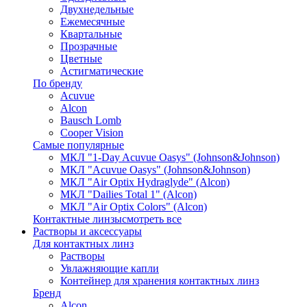
Двухнедельные
Ежемесячные
Квартальные
Прозрачные
Цветные
Астигматические
По бренду
Acuvue
Alcon
Bausch Lomb
Cooper Vision
Самые популярные
МКЛ "1-Day Acuvue Oasys" (Johnson&Johnson)
МКЛ "Acuvue Oasys" (Johnson&Johnson)
МКЛ "Air Optix Hydraglyde" (Alcon)
МКЛ "Dailies Total 1" (Alcon)
МКЛ "Air Optix Colors" (Alcon)
Контактные линзы
смотреть все
Растворы и аксессуары
Для контактных линз
Растворы
Увлажняющие капли
Контейнер для хранения контактных линз
Бренд
Alcon