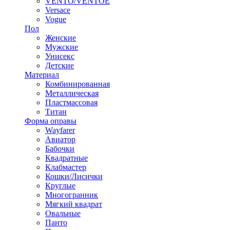
VENTO/VENTOE
Versace
Vogue
Пол
Женские
Мужские
Унисекс
Детские
Материал
Комбинированная
Металлическая
Пластмассовая
Титан
Форма оправы
Wayfarer
Авиатор
Бабочки
Квадратные
Клабмастер
Кошки/Лисички
Круглые
Многогранник
Мягкий квадрат
Овальные
Панто