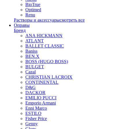
BioTrue
Optimed
Renu
Растворы и аксессуары
смотреть все
Оправы
Бренд
ANA HICKMANN
ATLANT
BALLET CLASSIC
Baniss
BEN.X
BOSS (HUGO BOSS)
BULGET
Cazal
CHRISTIAN LACROIX
CONTINENTAL
D&G
DACKOR
EMILIO PUCCI
Emporio Armani
Enni Marco
ESTILO
Fisher Price
Genny
Glory