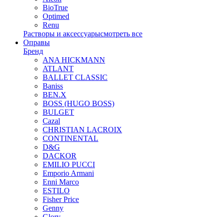
BioTrue
Optimed
Renu
Растворы и аксессуары
смотреть все
Оправы
Бренд
ANA HICKMANN
ATLANT
BALLET CLASSIC
Baniss
BEN.X
BOSS (HUGO BOSS)
BULGET
Cazal
CHRISTIAN LACROIX
CONTINENTAL
D&G
DACKOR
EMILIO PUCCI
Emporio Armani
Enni Marco
ESTILO
Fisher Price
Genny
Glory