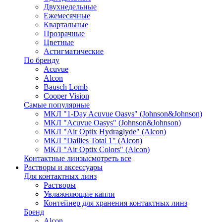
Двухнедельные
Ежемесячные
Квартальные
Прозрачные
Цветные
Астигматические
По бренду
Acuvue
Alcon
Bausch Lomb
Cooper Vision
Самые популярные
МКЛ "1-Day Acuvue Oasys" (Johnson&Johnson)
МКЛ "Acuvue Oasys" (Johnson&Johnson)
МКЛ "Air Optix Hydraglyde" (Alcon)
МКЛ "Dailies Total 1" (Alcon)
МКЛ "Air Optix Colors" (Alcon)
Контактные линзы
смотреть все
Растворы и аксессуары
Для контактных линз
Растворы
Увлажняющие капли
Контейнер для хранения контактных линз
Бренд
Alcon