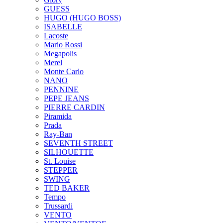
GUESS
HUGO (HUGO BOSS)
ISABELLE
Lacoste
Mario Rossi
Megapolis
Merel
Monte Carlo
NANO
PENNINE
PEPE JEANS
PIERRE CARDIN
Piramida
Prada
Ray-Ban
SEVENTH STREET
SILHOUETTE
St. Louise
STEPPER
SWING
TED BAKER
Tempo
Trussardi
VENTO