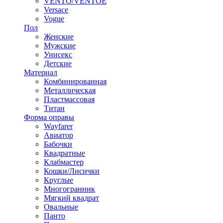
VENTO/VENTOE
Versace
Vogue
Пол
Женские
Мужские
Унисекс
Детские
Материал
Комбинированная
Металлическая
Пластмассовая
Титан
Форма оправы
Wayfarer
Авиатор
Бабочки
Квадратные
Клабмастер
Кошки/Лисички
Круглые
Многогранник
Мягкий квадрат
Овальные
Панто