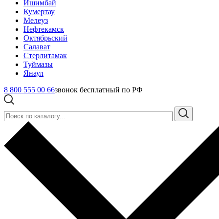
Ишимбай
Кумертау
Мелеуз
Нефтекамск
Октябрьский
Салават
Стерлитамак
Туймазы
Янаул
8 800 555 00 66
звонок бесплатный по РФ