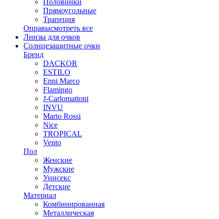
Половинки
Прямоугольные
Трапеция
Оправы
смотреть все
Линзы для очков
Солнцезащитные очки
Бренд
DACKOR
ESTILO
Enni Marco
Flamingo
J-Carlomattoni
INVU
Mario Rossi
Nice
TROPICAL
Vento
Пол
Женские
Мужские
Унисекс
Детские
Материал
Комбинированная
Металлическая