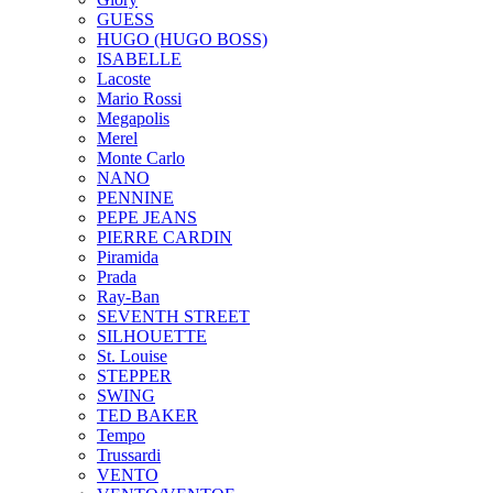
GUESS
HUGO (HUGO BOSS)
ISABELLE
Lacoste
Mario Rossi
Megapolis
Merel
Monte Carlo
NANO
PENNINE
PEPE JEANS
PIERRE CARDIN
Piramida
Prada
Ray-Ban
SEVENTH STREET
SILHOUETTE
St. Louise
STEPPER
SWING
TED BAKER
Tempo
Trussardi
VENTO