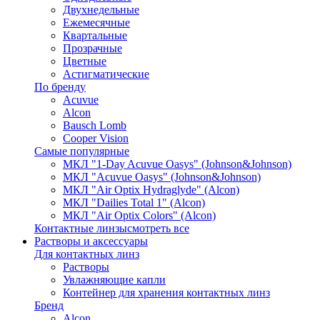
Двухнедельные
Ежемесячные
Квартальные
Прозрачные
Цветные
Астигматические
По бренду
Acuvue
Alcon
Bausch Lomb
Cooper Vision
Самые популярные
МКЛ "1-Day Acuvue Oasys" (Johnson&Johnson)
МКЛ "Acuvue Oasys" (Johnson&Johnson)
МКЛ "Air Optix Hydraglyde" (Alcon)
МКЛ "Dailies Total 1" (Alcon)
МКЛ "Air Optix Colors" (Alcon)
Контактные линзы
смотреть все
Растворы и аксессуары
Для контактных линз
Растворы
Увлажняющие капли
Контейнер для хранения контактных линз
Бренд
Alcon