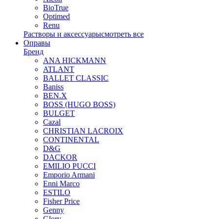
BioTrue
Optimed
Renu
Растворы и аксессуары
смотреть все
Оправы
Бренд
ANA HICKMANN
ATLANT
BALLET CLASSIC
Baniss
BEN.X
BOSS (HUGO BOSS)
BULGET
Cazal
CHRISTIAN LACROIX
CONTINENTAL
D&G
DACKOR
EMILIO PUCCI
Emporio Armani
Enni Marco
ESTILO
Fisher Price
Genny
Glory