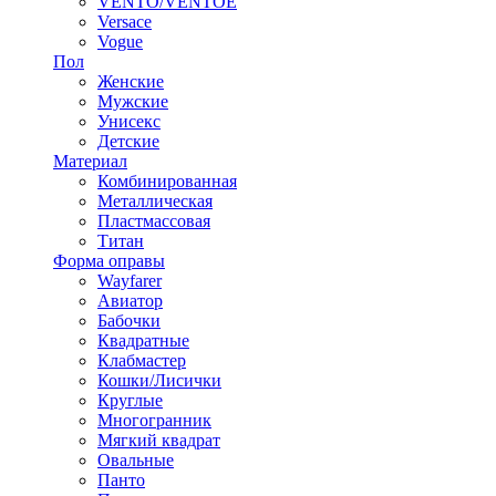
VENTO/VENTOE
Versace
Vogue
Пол
Женские
Мужские
Унисекс
Детские
Материал
Комбинированная
Металлическая
Пластмассовая
Титан
Форма оправы
Wayfarer
Авиатор
Бабочки
Квадратные
Клабмастер
Кошки/Лисички
Круглые
Многогранник
Мягкий квадрат
Овальные
Панто