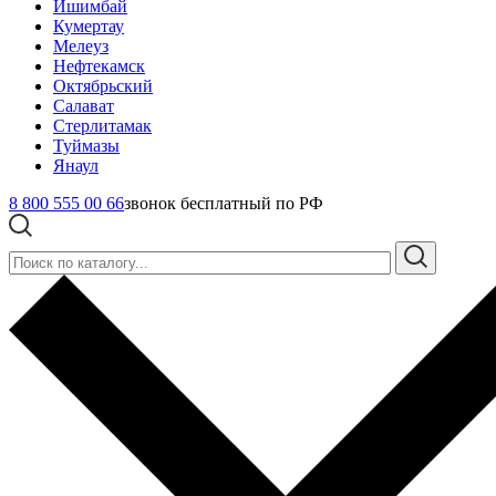
Ишимбай
Кумертау
Мелеуз
Нефтекамск
Октябрьский
Салават
Стерлитамак
Туймазы
Янаул
8 800 555 00 66
звонок бесплатный по РФ