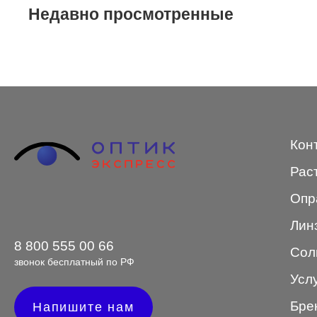
Недавно просмотренные
STEPPER
SWING
TED BAKER
Tempo
Trussardi
Кон
VENTO
Рас
VENTO/VENTOE
Опр
Versace
Лин
Vogue
8 800 555 00 66
Сол
звонок бесплатный по РФ
Усл
Бре
Форма оправы
Напишите нам