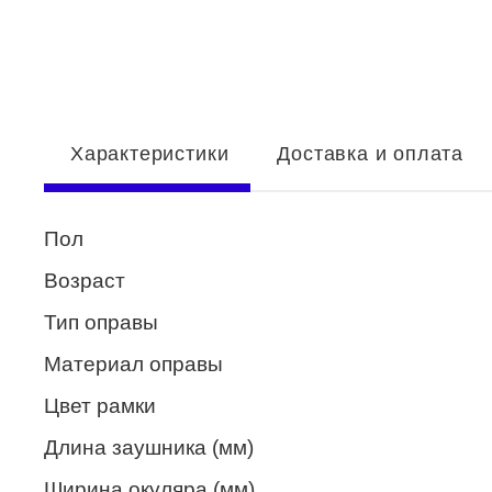
Enni Marco
ESTILO
Fisher Price
Характеристики
Доставка и оплата
Genny
Glory
Пол
GUESS
Возраст
HUGO (HUGO BOSS)
Тип оправы
ISABELLE
Материал оправы
Lacoste
Цвет рамки
Mario Rossi
Длина заушника (мм)
Megapolis
Ширина окуляра (мм)