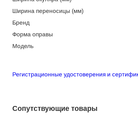
Merel
Ширина переносицы (мм)
Monte Carlo
Бренд
NANO
Форма оправы
PENNINE
Модель
PEPE JEANS
PIERRE CARDIN
Регистрационные удостоверения и сертифи
Piramida
Prada
Ray-Ban
Сопутствующие товары
SEVENTH STREET
SILHOUETTE
St. Louise