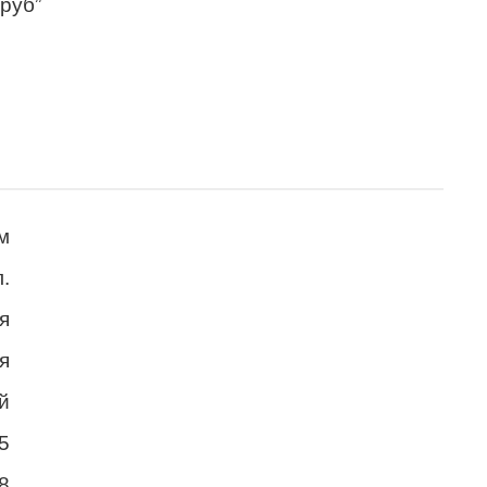
 руб”
м
.
я
я
й
5
8