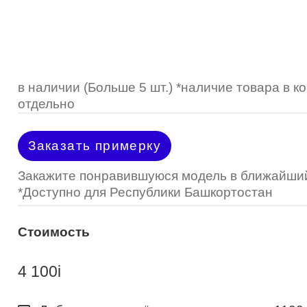
Optimed
Пластмассовая
Пластмассовая
(Johnson&Johnson)
Renu
Титан
 стопперы
Футляры для очков
МКЛ "Air Optix Hydraglyde"
(Alcon)
МКЛ "Dailies Total 1" (Alcon)
в наличии (Больше 5 шт.) *наличие товара в 
отдельно
МКЛ "Air Optix Colors" (Alcon)
Заказать примерку
Закажите понравившуюся модель в ближайший
*Доступно для Республики Башкортостан
Стоимость
4 100
i