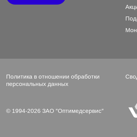
Акц
Wayfarer
Под
Авиатор
Мон
Бабочки
Квадратные
Клабмастер
Кошки/Лисички
Политика в отношении обработки
Сво
Круглые
персональных данных
Многогранник
Мягкий квадрат
© 1994-2026 ЗАО ″Оптимедсервис″
Овальные
Панто