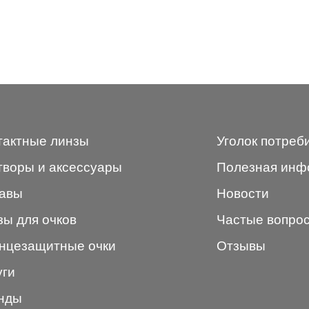
тактные линзы
Уголок потреб
творы и аксессуары
Полезная инф
авы
Новости
зы для очков
Частые вопро
нцезащитные очки
Отзывы
уги
нды