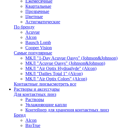
Ежемесячные
Квартальные
Прозрачные
Цветные
Астигматические
По бренду
Acuvue
Alcon
Bausch Lomb
Cooper Vision
Самые популярные
МКЛ "1-Day Acuvue Oasys" (Johnson&Johnson)
МКЛ "Acuvue Oasys" (Johnson&Johnson)
МКЛ "Air Optix Hydraglyde" (Alcon)
МКЛ "Dailies Total 1" (Alcon)
МКЛ "Air Optix Colors" (Alcon)
Контактные линзы
смотреть все
Растворы и аксессуары
Для контактных линз
Растворы
Увлажняющие капли
Контейнер для хранения контактных линз
Бренд
Alcon
BioTrue