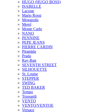
HUGO (HUGO BOSS)
ISABELLE
Lacoste
Mario Rossi
Megapolis
Merel
Monte Carlo
NANO
PENNINE
PEPE JEANS
PIERRE CARDIN
Piramida
Prada
Ray-Ban
SEVENTH STREET
SILHOUETTE
St. Louise
STEPPER
SWING
TED BAKER
Tempo
Trussardi
VENTO
VENTO/VENTOE
Versace