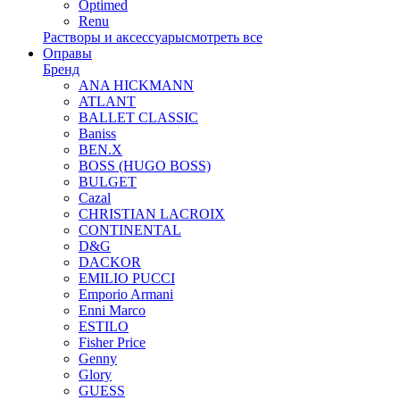
Optimed
Renu
Растворы и аксессуары
смотреть все
Оправы
Бренд
ANA HICKMANN
ATLANT
BALLET CLASSIC
Baniss
BEN.X
BOSS (HUGO BOSS)
BULGET
Cazal
CHRISTIAN LACROIX
CONTINENTAL
D&G
DACKOR
EMILIO PUCCI
Emporio Armani
Enni Marco
ESTILO
Fisher Price
Genny
Glory
GUESS