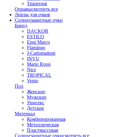
Трапеция
Оправы
смотреть все
Линзы для очков
Солнцезащитные очки
Бренд
DACKOR
ESTILO
Enni Marco
Flamingo
J-Carlomattoni
INVU
Mario Rossi
Nice
TROPICAL
Vento
Пол
Женские
Мужские
Унисекс
Детские
Материал
Комбинированная
Металлическая
Пластмассовая
Солнцезащитные очки
смотреть все