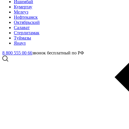
Ишимбай
Кумертау
Мелеуз
Нефтекамск
Октябрьский
Салават
Стерлитамак
Туймазы
Янаул
8 800 555 00 66
звонок бесплатный по РФ