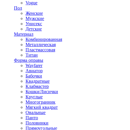
Vogue
Пол
Женские
Мужские
Унисекс
Детские
Материал
Комбинированная
Металлическая
Пластмассовая
Титан
Форма оправы
Wayfarer
Авиатор
Бабочки
Квадратные
Клабмастер
Кошки/Лисички
Круглые
Многогранник
Мягкий квадрат
Овальные
Панто
Половинки
Прямоугольные