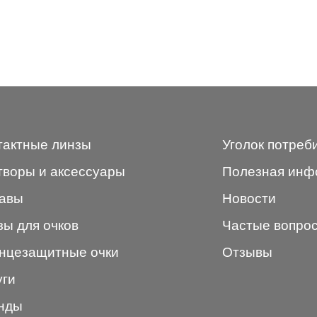
тактные линзы
Уголок потреб
творы и аксессуары
Полезная инф
авы
Новости
зы для очков
Частые вопро
нцезащитные очки
Отзывы
уги
нды