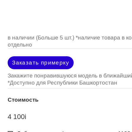
Optimed
Пластмассовая
Пластмассовая
(Johnson&Johnson)
Renu
Титан
 стопперы
Футляры для очков
МКЛ "Air Optix Hydraglyde"
(Alcon)
МКЛ "Dailies Total 1" (Alcon)
в наличии (Больше 5 шт.) *наличие товара в 
отдельно
МКЛ "Air Optix Colors" (Alcon)
Заказать примерку
Закажите понравившуюся модель в ближайший
*Доступно для Республики Башкортостан
Стоимость
4 100
i