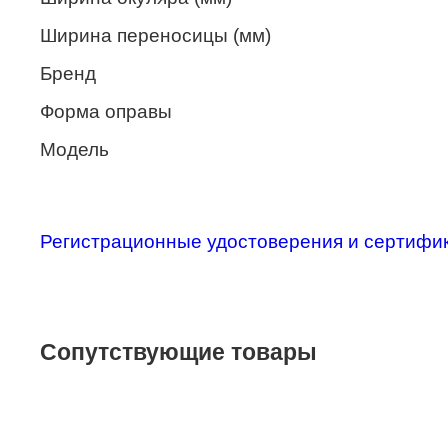
Merel
Ширина переносицы (мм)
Monte Carlo
Бренд
NANO
Форма оправы
PENNINE
Модель
PEPE JEANS
PIERRE CARDIN
Регистрационные удостоверения и сертифи
Piramida
Prada
Ray-Ban
Сопутствующие товары
SEVENTH STREET
SILHOUETTE
St. Louise