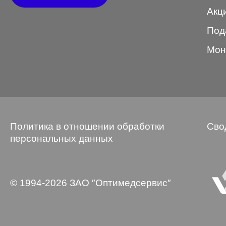
Акц
Wayfarer
Под
Авиатор
Мон
Бабочки
Квадратные
Клабмастер
Кошки/Лисички
Политика в отношении обработки
Сво
Круглые
персональных данных
Многогранник
Мягкий квадрат
© 1994-2026 ЗАО ″Оптимедсервис″
Овальные
Панто