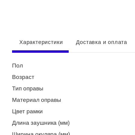
Enni Marco
ESTILO
Fisher Price
Характеристики
Доставка и оплата
Genny
Glory
Пол
GUESS
Возраст
HUGO (HUGO BOSS)
Тип оправы
ISABELLE
Материал оправы
Lacoste
Цвет рамки
Mario Rossi
Длина заушника (мм)
Megapolis
Ширина окуляра (мм)