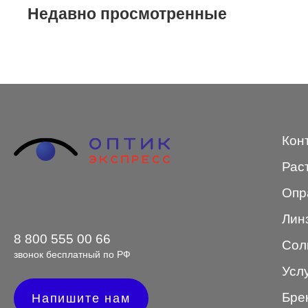
Недавно просмотренные
STEPPER
SWING
TED BAKER
Tempo
Trussardi
Кон
VENTO
Рас
VENTO/VENTOE
Опр
Versace
Лин
Vogue
8 800 555 00 66
Сол
звонок бесплатный по РФ
Усл
Бре
Форма оправы
Напишите нам