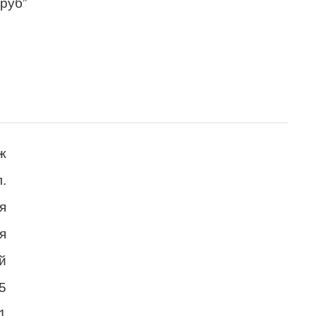
 руб”
ж
.
я
я
й
5
1