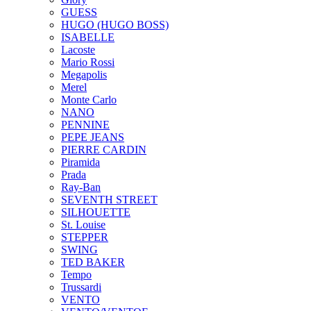
GUESS
HUGO (HUGO BOSS)
ISABELLE
Lacoste
Mario Rossi
Megapolis
Merel
Monte Carlo
NANO
PENNINE
PEPE JEANS
PIERRE CARDIN
Piramida
Prada
Ray-Ban
SEVENTH STREET
SILHOUETTE
St. Louise
STEPPER
SWING
TED BAKER
Tempo
Trussardi
VENTO