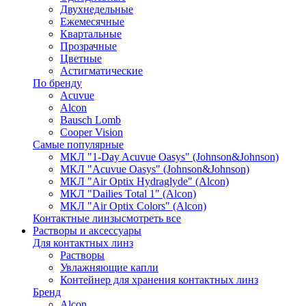
Двухнедельные
Ежемесячные
Квартальные
Прозрачные
Цветные
Астигматические
По бренду
Acuvue
Alcon
Bausch Lomb
Cooper Vision
Самые популярные
МКЛ "1-Day Acuvue Oasys" (Johnson&Johnson)
МКЛ "Acuvue Oasys" (Johnson&Johnson)
МКЛ "Air Optix Hydraglyde" (Alcon)
МКЛ "Dailies Total 1" (Alcon)
МКЛ "Air Optix Colors" (Alcon)
Контактные линзы
смотреть все
Растворы и аксессуары
Для контактных линз
Растворы
Увлажняющие капли
Контейнер для хранения контактных линз
Бренд
Alcon