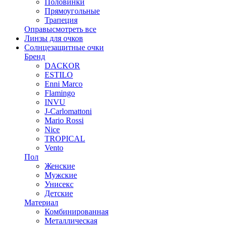
Половинки
Прямоугольные
Трапеция
Оправы
смотреть все
Линзы для очков
Солнцезащитные очки
Бренд
DACKOR
ESTILO
Enni Marco
Flamingo
INVU
J-Carlomattoni
Mario Rossi
Nice
TROPICAL
Vento
Пол
Женские
Мужские
Унисекс
Детские
Материал
Комбинированная
Металлическая