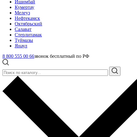
Ишимбай
Кумертау
Мелеуз
Нефтекамск
Октябрьский
Салават
Стерлитамак
Туймазы
Янаул
8 800 555 00 66
звонок бесплатный по РФ