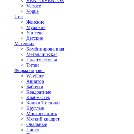
VENTO/VENTOE
Versace
Vogue
Пол
Женские
Мужские
Унисекс
Детские
Материал
Комбинированная
Металлическая
Пластмассовая
Титан
Форма оправы
Wayfarer
Авиатор
Бабочки
Квадратные
Клабмастер
Кошки/Лисички
Круглые
Многогранник
Мягкий квадрат
Овальные
Панто