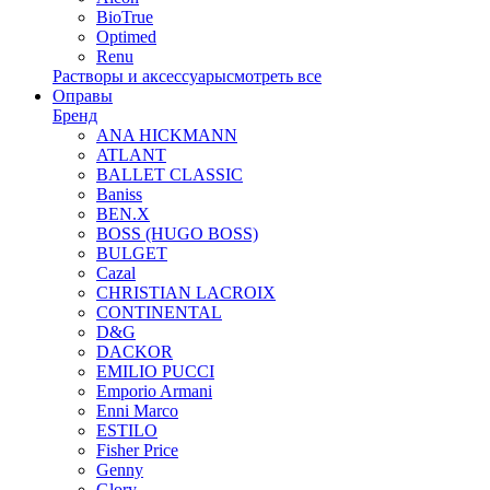
BioTrue
Optimed
Renu
Растворы и аксессуары
смотреть все
Оправы
Бренд
ANA HICKMANN
ATLANT
BALLET CLASSIC
Baniss
BEN.X
BOSS (HUGO BOSS)
BULGET
Cazal
CHRISTIAN LACROIX
CONTINENTAL
D&G
DACKOR
EMILIO PUCCI
Emporio Armani
Enni Marco
ESTILO
Fisher Price
Genny
Glory