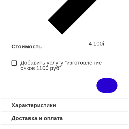
Закажите понравившуюся модель
в ближайший салон “Оптик-Экспресс”.
*Доступно для Республики
Башкортостан
4 100
i
Стоимость
Добавить услугу “изготовление
очков 1100 руб”
Характеристики
Доставка и оплата