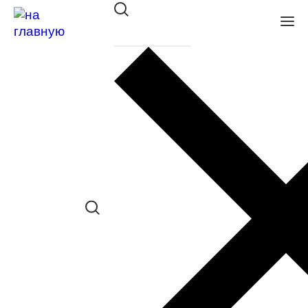
Оправа Glory мет. 260 BLACK
в наличии (Больше 5 шт.) *наличие
товара в конкретном салоне
необходимо уточнять отдельно
Сравнить товар
Поделиться в соц. сетях:
Заказать примерку