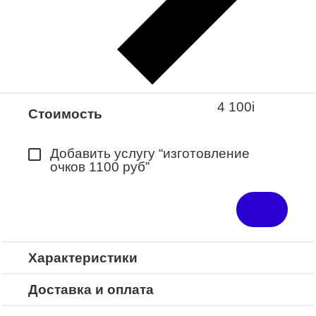
Закажите понравившуюся модель
в ближайший салон “Оптик-Экспресс”.
*Доступно для Республики
Башкортостан
4 100
i
Стоимость
Добавить услугу “изготовление
очков 1100 руб”
Характеристики
Доставка и оплата