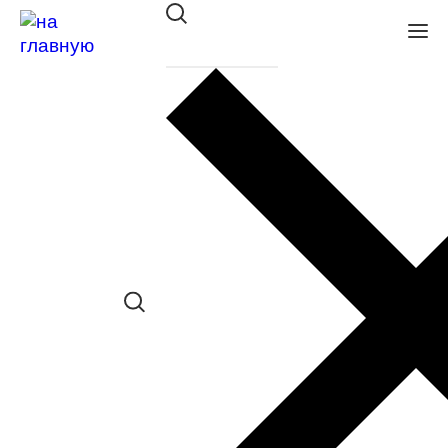
Оправа Glory мет. 262 BROWN
в наличии (Больше 5 шт.) *наличие
товара в конкретном салоне
необходимо уточнять отдельно
Сравнить товар
Поделиться в соц. сетях:
Заказать примерку