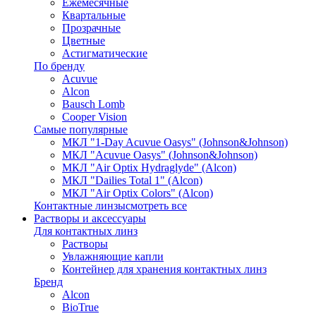
Ежемесячные
Квартальные
Прозрачные
Цветные
Астигматические
По бренду
Acuvue
Alcon
Bausch Lomb
Cooper Vision
Самые популярные
МКЛ "1-Day Acuvue Oasys" (Johnson&Johnson)
МКЛ "Acuvue Oasys" (Johnson&Johnson)
МКЛ "Air Optix Hydraglyde" (Alcon)
МКЛ "Dailies Total 1" (Alcon)
МКЛ "Air Optix Colors" (Alcon)
Контактные линзы
смотреть все
Растворы и аксессуары
Для контактных линз
Растворы
Увлажняющие капли
Контейнер для хранения контактных линз
Бренд
Alcon
BioTrue