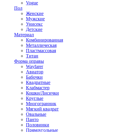
Vogue
Пол
Женские
Мужские
Унисекс
Детские
Материал
Комбинированная
Металлическая
Пластмассовая
Титан
Форма оправы
Wayfarer
Авиатор
Бабочки
Квадратные
Клабмастер
Кошки/Лисички
Круглые
Многогранник
Мягкий квадрат
Овальные
Панто
Половинки
Прямоугольные