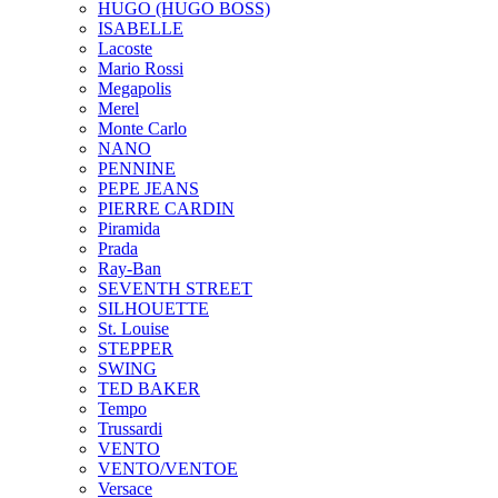
HUGO (HUGO BOSS)
ISABELLE
Lacoste
Mario Rossi
Megapolis
Merel
Monte Carlo
NANO
PENNINE
PEPE JEANS
PIERRE CARDIN
Piramida
Prada
Ray-Ban
SEVENTH STREET
SILHOUETTE
St. Louise
STEPPER
SWING
TED BAKER
Tempo
Trussardi
VENTO
VENTO/VENTOE
Versace