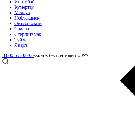
Ишимбай
Кумертау
Мелеуз
Нефтекамск
Октябрьский
Салават
Стерлитамак
Туймазы
Янаул
8 800 555 00 66
звонок бесплатный по РФ