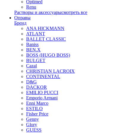
Optimed
Renu
Растворы и аксессуары
смотреть все
Оправы
Бренд
ANA HICKMANN
ATLANT
BALLET CLASSIC
Baniss
BEN.X
BOSS (HUGO BOSS)
BULGET
Cazal
CHRISTIAN LACROIX
CONTINENTAL
D&G
DACKOR
EMILIO PUCCI
Emporio Armani
Enni Marco
ESTILO
Fisher Price
Genny
Glory
GUESS