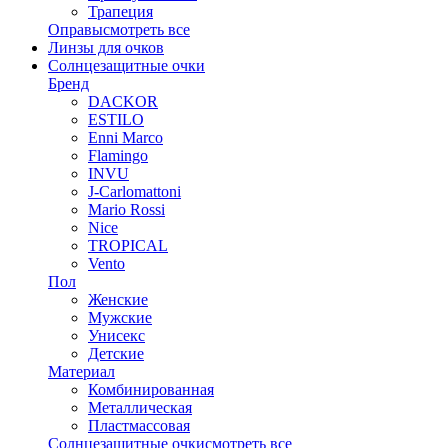
Трапеция
Оправы
смотреть все
Линзы для очков
Солнцезащитные очки
Бренд
DACKOR
ESTILO
Enni Marco
Flamingo
INVU
J-Carlomattoni
Mario Rossi
Nice
TROPICAL
Vento
Пол
Женские
Мужские
Унисекс
Детские
Материал
Комбинированная
Металлическая
Пластмассовая
Солнцезащитные очки
смотреть все