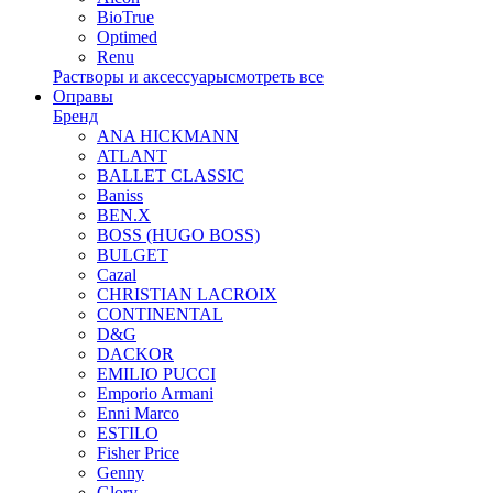
BioTrue
Optimed
Renu
Растворы и аксессуары
смотреть все
Оправы
Бренд
ANA HICKMANN
ATLANT
BALLET CLASSIC
Baniss
BEN.X
BOSS (HUGO BOSS)
BULGET
Cazal
CHRISTIAN LACROIX
CONTINENTAL
D&G
DACKOR
EMILIO PUCCI
Emporio Armani
Enni Marco
ESTILO
Fisher Price
Genny
Glory