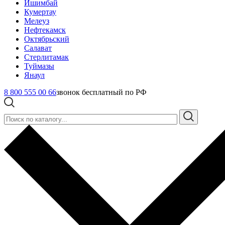
Ишимбай
Кумертау
Мелеуз
Нефтекамск
Октябрьский
Салават
Стерлитамак
Туймазы
Янаул
8 800 555 00 66
звонок бесплатный по РФ