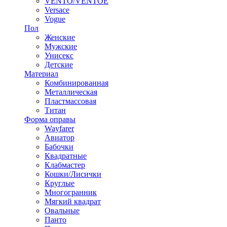
VENTO/VENTOE
Versace
Vogue
Пол
Женские
Мужские
Унисекс
Детские
Материал
Комбинированная
Металлическая
Пластмассовая
Титан
Форма оправы
Wayfarer
Авиатор
Бабочки
Квадратные
Клабмастер
Кошки/Лисички
Круглые
Многогранник
Мягкий квадрат
Овальные
Панто