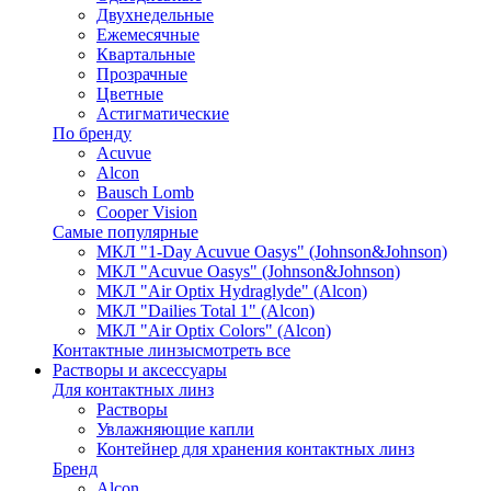
Двухнедельные
Ежемесячные
Квартальные
Прозрачные
Цветные
Астигматические
По бренду
Acuvue
Alcon
Bausch Lomb
Cooper Vision
Самые популярные
МКЛ "1-Day Acuvue Oasys" (Johnson&Johnson)
МКЛ "Acuvue Oasys" (Johnson&Johnson)
МКЛ "Air Optix Hydraglyde" (Alcon)
МКЛ "Dailies Total 1" (Alcon)
МКЛ "Air Optix Colors" (Alcon)
Контактные линзы
смотреть все
Растворы и аксессуары
Для контактных линз
Растворы
Увлажняющие капли
Контейнер для хранения контактных линз
Бренд
Alcon