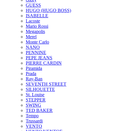
GUESS
HUGO (HUGO BOSS)
ISABELLE
Lacoste
Mario Rossi
Megapolis
Merel
Monte Carlo
NANO
PENNINE
PEPE JEANS
PIERRE CARDIN
Piramida
Prada
Ray-Ban
SEVENTH STREET
SILHOUETTE
St. Louise
STEPPER
SWING
TED BAKER
Tempo
Trussardi
VENTO