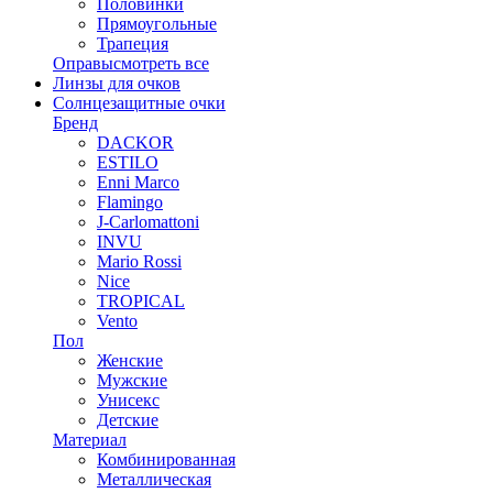
Половинки
Прямоугольные
Трапеция
Оправы
смотреть все
Линзы для очков
Солнцезащитные очки
Бренд
DACKOR
ESTILO
Enni Marco
Flamingo
J-Carlomattoni
INVU
Mario Rossi
Nice
TROPICAL
Vento
Пол
Женские
Мужские
Унисекс
Детские
Материал
Комбинированная
Металлическая