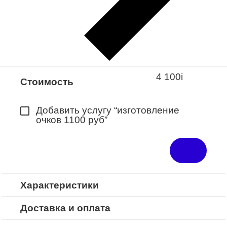
Закажите понравившуюся модель
в ближайший салон “Оптик-Экспресс”.
*Доступно для Республики
Башкортостан
4 100
i
Стоимость
Добавить услугу “изготовление
очков 1100 руб”
Характеристики
Доставка и оплата