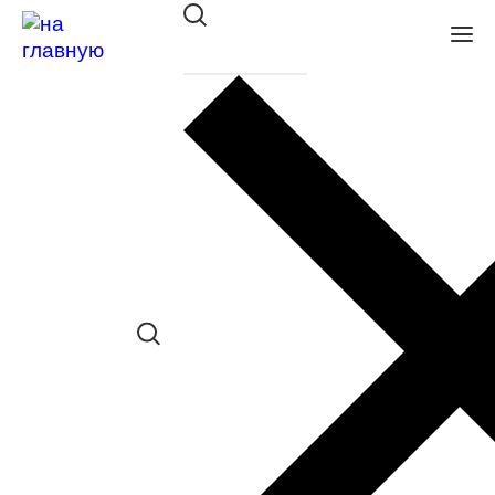
Оправа Glory мет. 463 BROWN
в наличии (Больше 5 шт.) *наличие
товара в конкретном салоне
необходимо уточнять отдельно
Сравнить товар
Поделиться в соц. сетях:
Заказать примерку