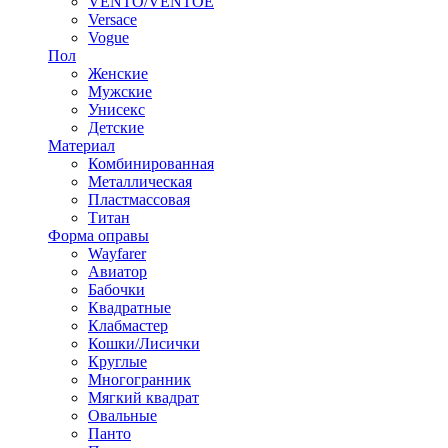
VENTO/VENTOE
Versace
Vogue
Пол
Женские
Мужские
Унисекс
Детские
Материал
Комбинированная
Металлическая
Пластмассовая
Титан
Форма оправы
Wayfarer
Авиатор
Бабочки
Квадратные
Клабмастер
Кошки/Лисички
Круглые
Многогранник
Мягкий квадрат
Овальные
Панто