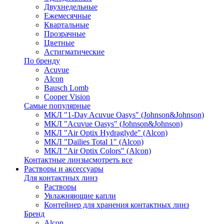
Двухнедельные
Ежемесячные
Квартальные
Прозрачные
Цветные
Астигматические
По бренду
Acuvue
Alcon
Bausch Lomb
Cooper Vision
Самые популярные
МКЛ "1-Day Acuvue Oasys" (Johnson&Johnson)
МКЛ "Acuvue Oasys" (Johnson&Johnson)
МКЛ "Air Optix Hydraglyde" (Alcon)
МКЛ "Dailies Total 1" (Alcon)
МКЛ "Air Optix Colors" (Alcon)
Контактные линзы
смотреть все
Растворы и аксессуары
Для контактных линз
Растворы
Увлажняющие капли
Контейнер для хранения контактных линз
Бренд
Alcon