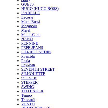
GUESS
HUGO (HUGO BOSS)
ISABELLE
Lacoste
Mario Rossi
Megapolis
Merel
Monte Carlo
NANO
PENNINE
PEPE JEANS
PIERRE CARDIN
Piramida
Prada
Ray-Ban
SEVENTH STREET
SILHOUETTE
St. Louise
STEPPER
SWING
TED BAKER
Tempo
Trussardi
VENTO