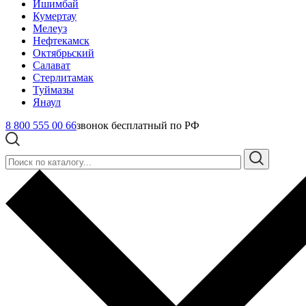
Ишимбай
Кумертау
Мелеуз
Нефтекамск
Октябрьский
Салават
Стерлитамак
Туймазы
Янаул
8 800 555 00 66
звонок бесплатный по РФ