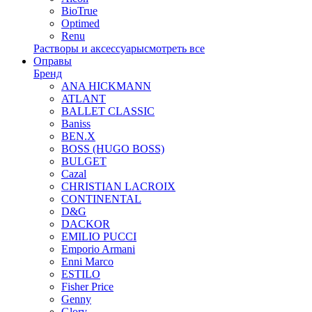
BioTrue
Optimed
Renu
Растворы и аксессуары
смотреть все
Оправы
Бренд
ANA HICKMANN
ATLANT
BALLET CLASSIC
Baniss
BEN.X
BOSS (HUGO BOSS)
BULGET
Cazal
CHRISTIAN LACROIX
CONTINENTAL
D&G
DACKOR
EMILIO PUCCI
Emporio Armani
Enni Marco
ESTILO
Fisher Price
Genny
Glory