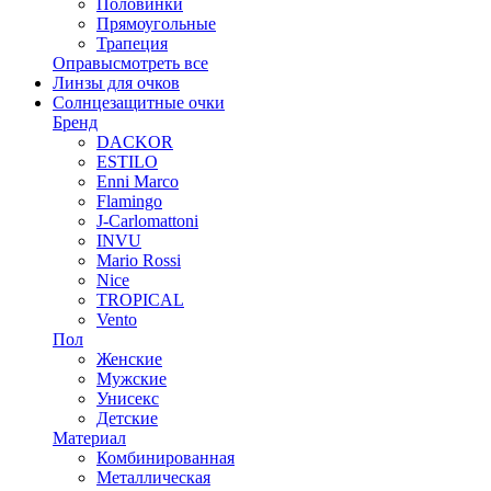
Половинки
Прямоугольные
Трапеция
Оправы
смотреть все
Линзы для очков
Солнцезащитные очки
Бренд
DACKOR
ESTILO
Enni Marco
Flamingo
J-Carlomattoni
INVU
Mario Rossi
Nice
TROPICAL
Vento
Пол
Женские
Мужские
Унисекс
Детские
Материал
Комбинированная
Металлическая