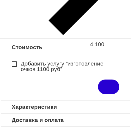
Закажите понравившуюся модель
в ближайший салон “Оптик-Экспресс”.
*Доступно для Республики
Башкортостан
4 100
i
Стоимость
Добавить услугу “изготовление
очков 1100 руб”
Характеристики
Доставка и оплата