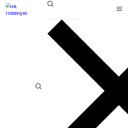
Оправа Glory мет. 542 BROWN
в наличии (Больше 5 шт.) *наличие
товара в конкретном салоне
необходимо уточнять отдельно
Сравнить товар
Поделиться в соц. сетях:
Заказать примерку