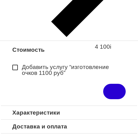
Закажите понравившуюся модель
в ближайший салон “Оптик-Экспресс”.
*Доступно для Республики
Башкортостан
4 100
i
Стоимость
Добавить услугу “изготовление
очков 1100 руб”
Характеристики
Доставка и оплата