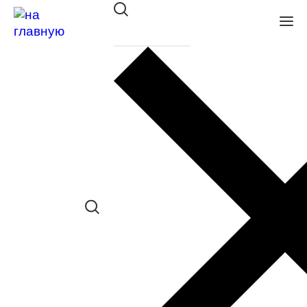
Оправа Glory мет. 549 GUN
в наличии (До 5 шт.) *наличие товара в
конкретном салоне необходимо
уточнять отдельно
Сравнить товар
Поделиться в соц. сетях:
Заказать примерку